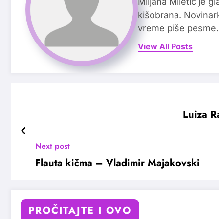
Miljana Miletić je 
kišobrana. Novinark
vreme piše pesme.
View All Posts
Luiza R
Next post
Flauta kičma – Vladimir Majakovski
PROČITAJTE I OVO