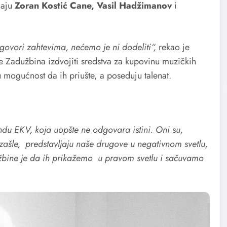
maju
Zoran Kostić Cane, Vasil Hadžimanov
i
govori zahtevima, nećemo je ni dodeliti“,
rekao je
e Zadužbina izdvojiti sredstva za kupovinu muzičkih
 mogućnost da ih priušte, a poseduju talenat.
ndu EKV, koja uopšte ne odgovara istini. Oni su,
 izašle, predstavljaju naše drugove u negativnom svetlu,
užbine je da ih prikažemo u pravom svetlu i sačuvamo