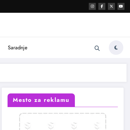
i
Saradnje
Mesto za reklamu