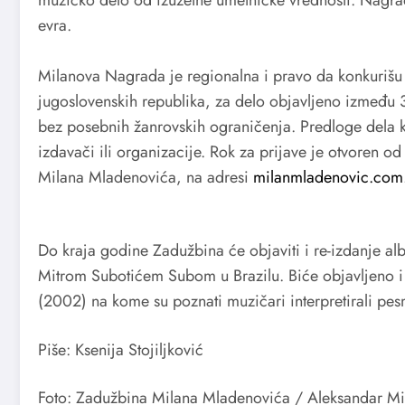
evra.
Milanova Nagrada je regionalna i pravo da konkurišu za
jugoslovenskih republika, za delo objavljeno između 
bez posebnih žanrovskih ograničenja. Predloge dela 
izdavači ili organizacije. Rok za prijave je otvoren o
Milana Mladenovića, na adresi
milanmladenovic.com
Do kraja godine Zadužbina će objaviti i re-izdanje a
Mitrom Subotićem Subom u Brazilu. Biće objavljeno i 
(2002) na kome su poznati muzičari interpretirali pe
Piše: Ksenija Stojiljković
Foto: Zadužbina Milana Mladenovića / Aleksandar Mil