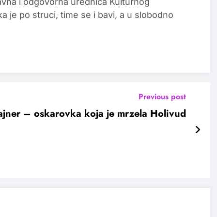
glavna i odgovorna urednica Kulturnog
a je po struci, time se i bavi, a u slobodno
Previous post
ajner – oskarovka koja je mrzela Holivud