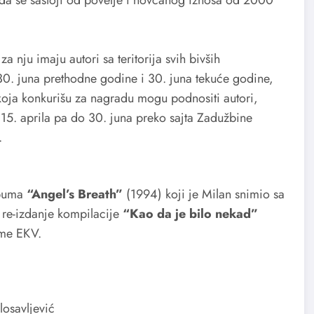
 nju imaju autori sa teritorija svih bivših
30. juna prethodne godine i 30. juna tekuće godine,
koja konkurišu za nagradu mogu podnositi autori,
d 15. aprila pa do 30. juna preko sajta Zadužbine
.
lbuma
“Angel’s Breath”
(1994) koji je Milan snimio sa
re-izdanje kompilacije
“Kao da je bilo nekad”
sme EKV.
osavljević