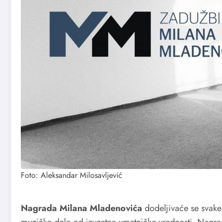
Foto: Aleksandar Milosavljević
Nagrada Milana Mladenovića
dodeljivaće se svak
muzičko delo od izuzetne umetničke vrednosti. Nagra