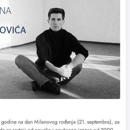
e godine na dan Milanovog rođenja (21. septembra), za
da se sastoji od povelje i novčanog iznosa od 2000