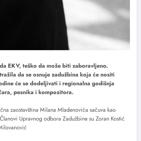
da EKV, teško da može biti zaboravljeno.
ražila da se osnuje zadužbina koja će nositi
ine će se dodeljivati i regionalna godišnja
čara, pesnika i kompozitora.
ična zaostavština Milana Mladenovića sačuva kao
e. Članovi Upravnog odbora Zadužbine su Zoran Kostić
Milovanović