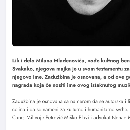
Lik i delo Milana Mladenovića, vođe kultnog ben
Svakako, njegova majka je u svom testamentu zat
njegovo ime. Zadužbina je osnovana, a od ove god
nagrada koja će nositi ime ovog istaknutog muzi
Zadužbina je osnovana sa namerom da se autorska i l
celina i da se nameni za kulturne i humanitarne svrh
Cane, Milivoje Petrović-Miško Plavi i advokat Nenad 