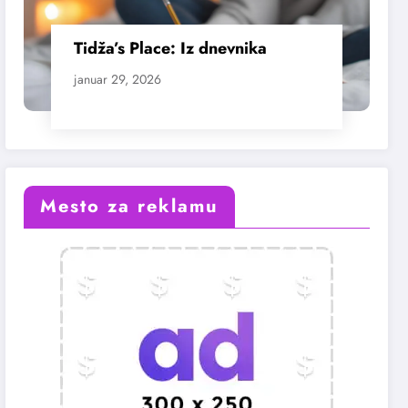
Tidža’s Place: Iz dnevnika
januar 29, 2026
Mesto za reklamu