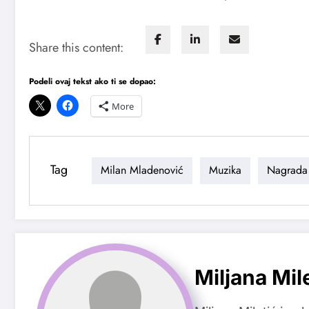
Share this content:
Podeli ovaj tekst ako ti se dopao:
More
Tag
Milan Mladenović
Muzika
Nagrada
Miljana Mil