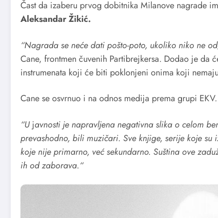
Čast da izaberu prvog dobitnika Milanove nagrade i
Aleksandar Žikić.
“Nagrada se neće dati pošto-poto, ukoliko niko ne od
Cane, frontmen čuvenih Partibrejkersa. Dodao je da ć
instrumenata koji će biti poklonjeni onima koji nemaju
Cane se osvrnuo i na odnos medija prema grupi EKV.
“U
j
avnosti je napravljena negativna slika o celom be
prevashodno, bili muzičari. Sve knjige, serije koje su
koje nije primarno, već sekundarno. Suština ove zad
ih od zaborava.“