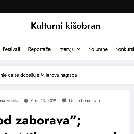
Kulturni kišobran
Festivali
Reportaže
Intervju
Kolumne
Konkurs
je da se dodeljuje Milanova nagrada
ana Miletic
April 13, 2019
od zaborava“;