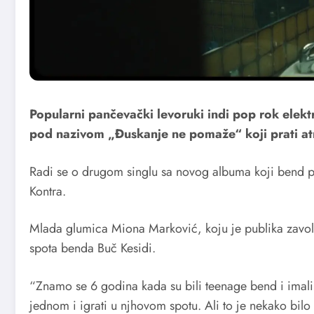
Popularni pančevački levoruki indi pop rok elekt
pod nazivom
„Đuskanje ne pomaže“
koji prati at
Radi se o drugom singlu sa novog albuma koji bend p
Kontra.
Mlada glumica Miona Marković, koju je publika zavole
spota benda Buč Kesidi.
“Znamo se 6 godina kada su bili teenage bend i imali s
jednom i igrati u njhovom spotu. Ali to je nekako bilo