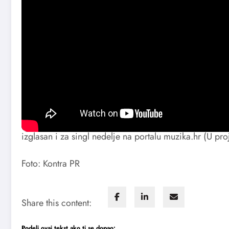
Prethodni singl benda
„Nema ljubavi u klubu“
odneo
štampe. Pesma je na prvom mestu singlova portala GLE 
Portal Tegla je Buč Kesidi stavio na treće mesto od 30 
mesto, a našao se i na listama portala Espreso u top
Novkovića. Našao se i na listi portala BeforeAfter u t
izglasan i za singl nedelje na portalu muzika.hr (U pro
Foto: Kontra PR
Share this content:
Podeli ovaj tekst ako ti se dopao: