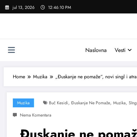
Skoči
jul 13, 2026
12:46:11 PM
na
sadržaj
Naslovna
Vesti
Home
Muzika
„Đuskanje ne pomaže“, novi singl i atra
,
,
,
Muzika
Buč Kesidi
Đuskanje Ne Pomaže
Muzika
SIng
„Đuskanje ne pomaže“