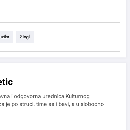
uzika
SIngl
etic
glavna i odgovorna urednica Kulturnog
a je po struci, time se i bavi, a u slobodno