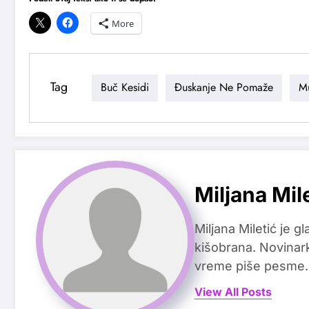
More
Tag
Buč Kesidi
Đuskanje Ne Pomaže
M
Miljana Mil
Miljana Miletić je 
kišobrana. Novinark
vreme piše pesme.
View All Posts