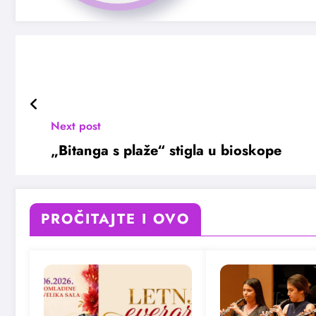
Next post
„Bitanga s plaže“ stigla u bioskope
PROČITAJTE I OVO