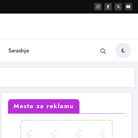
i
Saradnje
Mesto za reklamu