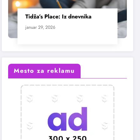
Tidža’s Place: Iz dnevnika
januar 29, 2026
Mesto za reklamu