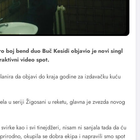
ro boj bend duo Buč Kesidi objavio je novi singl
raktivni video spot.
lanira da objavi do kraja godine za izdavačku kuću
la u seriji Žigosani u reketu, glavna je zvezda novog
virke kao i svi tinejdžeri, nisam ni sanjala tada da ću
 prirodno, okupila se dobra ekipa i napravili smo spot