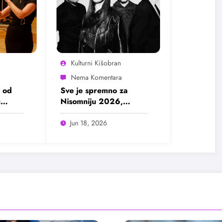
Kulturni Kišobran
 od
Sve je spremno za
u
Nisomniju 2026,
pogledajte program
Jun 18, 2026