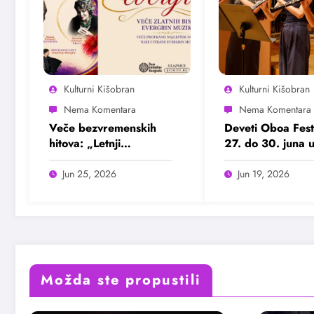
Kulturni Kišobran
Kulturni Kišobran
Veče bezvremenskih
Deveti Oboa Fest
hitova: „Letnji
27. do 30. juna 
evergrin“ u Domu
Beogradu
omladine Beograda
Jun 25, 2026
Jun 19, 2026
25. juna
Možda ste propustili