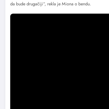
da bude drugačiji“, rekla je Miona o bendu.