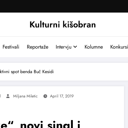
Kulturni kišobran
Festivali
Reportaže
Intervju
Kolumne
Konkurs
ktivni spot benda Buč Kesidi
l
Miljana Miletic
April 17, 2019
, novi singl i