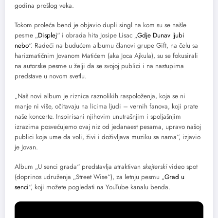
godina prošlog veka.
Tokom proleća bend je objavio dupli singl na kom su se našle
pesme „
Displej
“ i obrada hita Josipe Lisac „
Gdje Dunav ljubi
nebo
“. Radeći na budućem albumu članovi grupe Gift, na čelu sa
harizmatičnim Jovanom Matićem (aka Joca Ajkula), su se fokusirali
na autorske pesme u želji da se svojoj publici i na nastupima
predstave u novom svetlu.
„Naš novi album je riznica raznolikih raspoloženja, koja se ni
manje ni više, očitavaju na licima ljudi – vernih fanova, koji prate
naše koncerte. Inspirisani njihovim unutrašnjim i spoljašnjim
izrazima posvećujemo ovaj niz od jedanaest pesama, upravo našoj
publici koja ume da voli, živi i doživljava muziku sa nama“, izjavio
je Jovan.
Album „U senci grada“ predstavlja atraktivan
skejterski
video spot
(doprinos udruženja „Street Wise“), za letnju pesmu „
Grad u
senci
“, koji možete pogledati na YouTube kanalu benda.