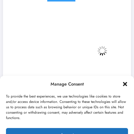
Manage Consent
To provide the best experiences, we use technologies like cookies to store
and/or access device information. Consenting to these technologies will allow
us to process data such as browsing behavior or unique IDs on this site. Not
consenting or withdrawing consent, may adversely affect certain features and
Zulum Manifest predstavlja radove deset
functions.
finalista u Madlenianumu
jun 22, 2026
Nikola Spasić