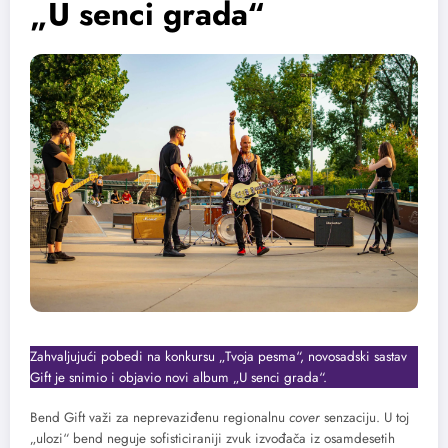
„U senci grada“
Zahvaljujući pobedi na konkursu „Tvoja pesma“, novosadski sastav
Gift je snimio i objavio novi album „U senci grada“.
Bend Gift važi za neprevaziđenu regionalnu
cover
senzaciju. U toj
„ulozi“ bend neguje sofisticiraniji zvuk izvođača iz osamdesetih