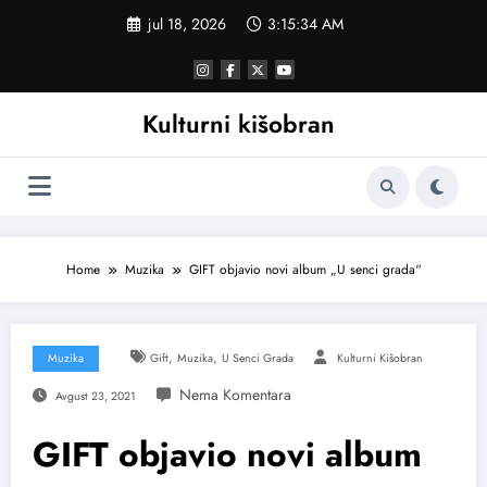
Skoči
jul 18, 2026
3:15:35 AM
na
sadržaj
Kulturni kišobran
Home
Muzika
GIFT objavio novi album „U senci grada“
,
,
Muzika
Gift
Muzika
U Senci Grada
Kulturni Kišobran
Avgust 23, 2021
GIFT objavio novi album