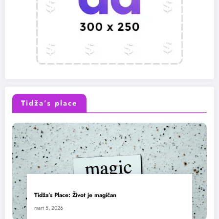
Tidža’s place
Tidža’s Place: Život je magičan
mart 5, 2026