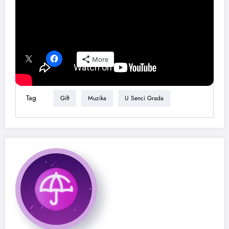
Podeli ovaj tekst ako ti se dopao:
More
Tag
Gift
Muzika
U Senci Grada