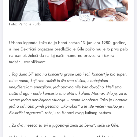
Foto: Patricija Punki
Urbana legenda kaže da je bend nastao 13. januara 1980. godine,
a ime Električni orgazam predložio je Gile pošto mu je to prvo palo
na pamet, želeći da na taj način namerno provocira i šokira
tadašnji establišment.
,,Tog dana bili smo na koncertu grupe Leb i sol. Koncert je bio super,
ali to nama, koji smo slušali to što smo slušali, s nabujalom
tinejdžerskom energijom, jednostavno nije bilo dovoljno. Hteli smo
nešto drugo i posle koncerta smo otišli u kafanu Mornar. Bila je, za to
vreme jedna uobičajena situacija – nema konobara. Tako je i nastala
jedna od naših prvih pesama, ,,Konobar“ a te iste večeri nastao je i
Električni orgazam“
, sećaju se članovi ovog kultnog sastava.
,,Za dva meseca su svi u Jugoslaviji znali za bend“
, seća se Gile.