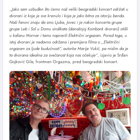
,,
Jako sam uzbuđen što ćemo naš veliki beogradski koncert održati u
dvorani iz koje je sve krenulo i koja je jako bitna za istoriju benda.
Naši fanovi znaju da smo Ljuba, Jovec i ja nakon koncerta grupe
grupe Leb i Sol u Domu sindikata (današnjoj Kombank dvorani) otišli
u kafanu Mornar i tamo napravili Električni orgazam. Pored toga, u
istoj dvorani je nedavno održana i premijera filma o ,,Električni
orgazam za ljude budućnosti“, autorke Marije Vukić, pa mislim da je
ta dvorana idealna za svečanost koja nas očekuje“
, izjavio je Srđan
Gojković Gile, frontmen Orgazma, pred beogradski koncert.