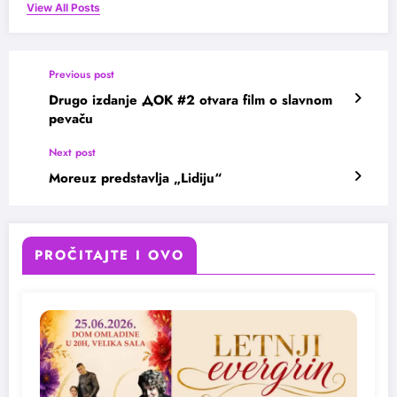
View All Posts
Previous post
Drugo izdanje ДОК #2 otvara film o slavnom
pevaču
Next post
Moreuz predstavlja „Lidiju“
PROČITAJTE I OVO