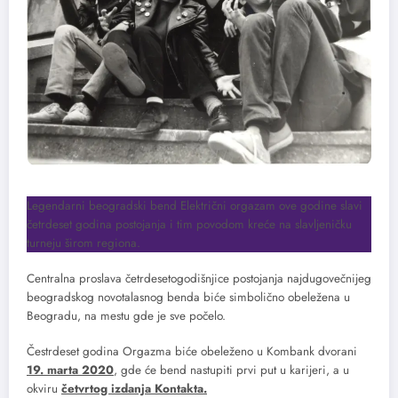
Legendarni beogradski bend Električni orgazam ove godine slavi
četrdeset godina postojanja i tim povodom kreće na slavljeničku
turneju širom regiona.
Centralna proslava četrdesetogodišnjice postojanja najdugovečnijeg
beogradskog novotalasnog benda biće simbolično obeležena u
Beogradu, na mestu gde je sve počelo.
Čestrdeset godina Orgazma biće obeleženo u Kombank dvorani
19. marta 2020
, gde će bend nastupiti prvi put u karijeri, a u
okviru
četvrtog izdanja Kontakta.