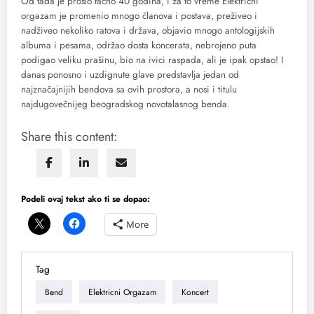
Od tada je prošlo tačno 40 godina, i za to vreme Električni
orgazam je promenio mnogo članova i postava, preživeo i
nadživeo nekoliko ratova i država, objavio mnogo antologijskih
albuma i pesama, održao dosta koncerata, nebrojeno puta
podigao veliku prašinu, bio na ivici raspada, ali je ipak opstao! I
danas ponosno i uzdignute glave predstavlja jedan od
najznačajnijih bendova sa ovih prostora, a nosi i titulu
najdugovečnijeg beogradskog novotalasnog benda.
Share this content:
Podeli ovaj tekst ako ti se dopao:
More
Tag
Bend
Elektricni Orgazam
Koncert