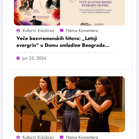
Kulturni Kišobran
Veče bezvremenskih hitova: „Letnji
evergrin“ u Domu omladine Beograda
25. juna
Jun 25, 2026
Kulturni Kišobran