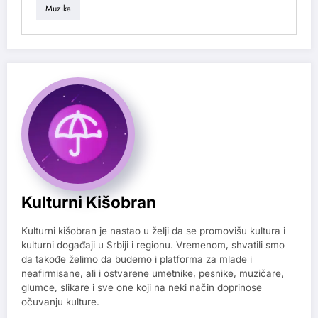
Muzika
Kulturni Kišobran
Kulturni kišobran je nastao u želji da se promovišu kultura i
kulturni događaji u Srbiji i regionu. Vremenom, shvatili smo
da takođe želimo da budemo i platforma za mlade i
neafirmisane, ali i ostvarene umetnike, pesnike, muzičare,
glumce, slikare i sve one koji na neki način doprinose
očuvanju kulture.