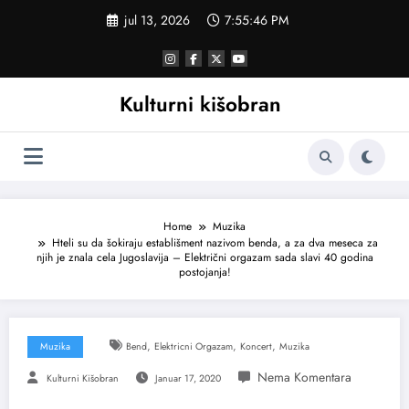
Skoči
jul 13, 2026
7:55:47 PM
na
sadržaj
Kulturni kišobran
Home
Muzika
Hteli su da šokiraju establišment nazivom benda, a za dva meseca za
njih je znala cela Jugoslavija – Električni orgazam sada slavi 40 godina
postojanja!
,
,
,
Muzika
Bend
Elektricni Orgazam
Koncert
Muzika
Kulturni Kišobran
Januar 17, 2020