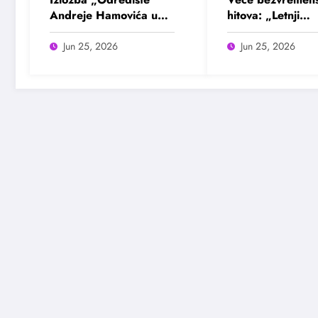
Andreje Hamovića u
hitova: „Letnji
Bioskopu Balkan
evergrin“ u Dom
omladine Beogr
Jun 25, 2026
Jun 25, 2026
25. juna