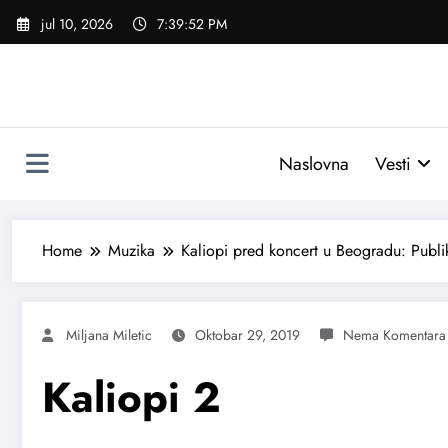
Skoči
jul 10, 2026
7:39:53 PM
na
sadržaj
Naslovna
Vesti
Home
Muzika
Kaliopi pred koncert u Beogradu: Publi
Miljana Miletic
Oktobar 29, 2019
Kaliopi 2