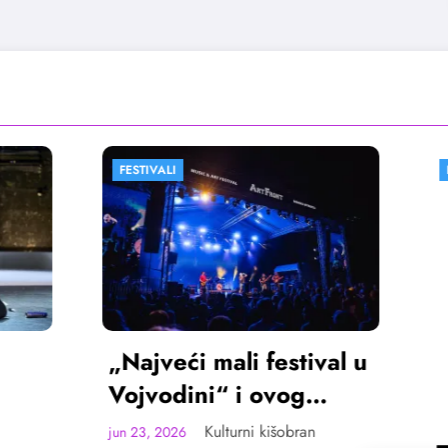
I
FESTIVALI
VESTI
ći mali festival u
dini“ i ovog
ta u Sremskoj
Kulturni kišobran
26