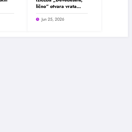
lično“ otvara vrata
u
intimnim pričama jedne
ada
burne decenije
Jun 25, 2026