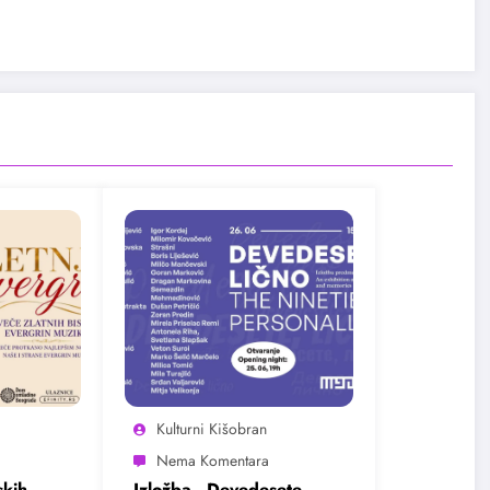
Kulturni Kišobran
kih
Izložba „Devedesete,