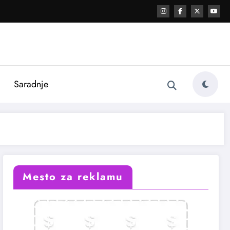
i
Saradnje
Mesto za reklamu