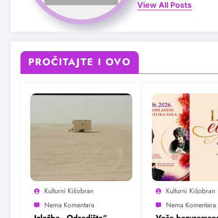
View All Posts
PROČITAJTE I OVO
Kulturni Kišobran
Kulturni Kišobran
Izložba „Odredište“
Veče bezvremens