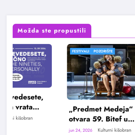
Možda ste propustili
FESTIVALI
POZORIŠTE
FESTIVAL
„Predmet Medeja“
„Najve
otvara 59. Bitef u
Vojvo
septembru
avgus
Kulturni kišobran
jun 24, 2026
jun 23, 20