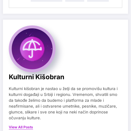
Kulturni Kišobran
Kulturni kišobran je nastao u želji da se promovišu kultura i
kulturni događaji u Srbiji i regionu. Vremenom, shvatili smo
da takođe želimo da budemo i platforma za mlade i
neafirmisane, ali i ostvarene umetnike, pesnike, muzičare,
glumce, slikare i sve one koji na neki način doprinose
očuvanju kulture.
View All Posts