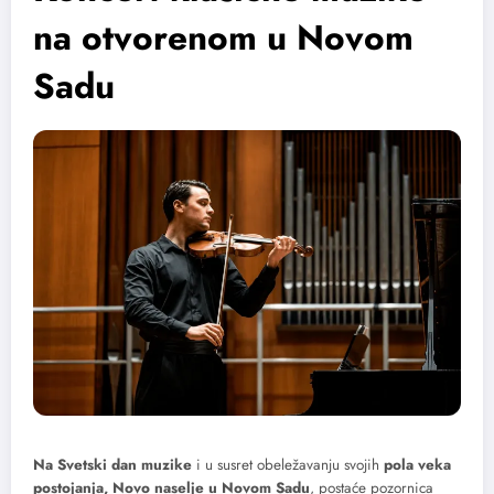
na otvorenom u Novom
Sadu
Na Svetski dan muzike
i u susret obeležavanju svojih
pola veka
postojanja, Novo naselje u Novom Sadu
, postaće pozornica