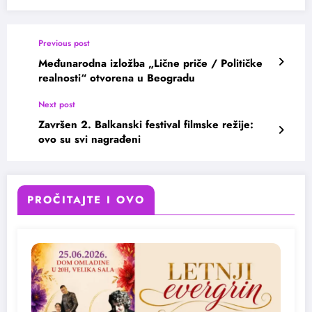
Previous post
Međunarodna izložba „Lične priče / Političke
realnosti“ otvorena u Beogradu
Next post
Završen 2. Balkanski festival filmske režije:
ovo su svi nagrađeni
PROČITAJTE I OVO