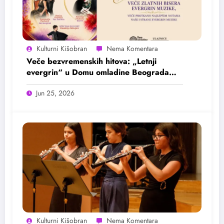
Kulturni Kišobran
Veče bezvremenskih hitova: „Letnji
evergrin“ u Domu omladine Beograda
25. juna
Jun 25, 2026
Kulturni Kišobran