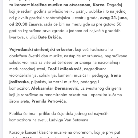
za
koncert klasične muzike na otvorenom, Korzo
. Događaj
koji je sedam godina privlačio veliku pažnju publike i to na jednoj
od glavnih gradskih saobraćajnica u centru grada,
ovog 21. juna,
od 20.30 časova
, sada će biti na mestu gde su pre gotovo 50
godina izgrađene prve zgrade u jednom od najvećih gradskih
kvartova, u ulici
Bate Brkića.
Vojvođanski simfonijski orkestar
, koji već tradicionalno
obeležava Svetski dan muzike, nastupiće uz vrhunske, nagrađivane
soliste: violinista sa više od četrdeset priznanja na nacionalnoj i
međunarodnoj sceni,
Teofil Milenković
, nagrađivana
violončelistkinja, solistkinja, kamerni muzičar i pedagog,
Irena
Josifovska
, pijanista, kamerni muzičar, pedagog i
kompozitor,
Aleksandar Đermanović
, uz svestranog dirigenta
koji je sarađivao sa renomiranim orkestrima i operskim kućama
širom sveta,
Premila Petrovića
.
Publika će imati prilike da čuje dela jednog od najvećih
kompozitora na svetu, Ludviga Van Betovena.
Korzo je koncert klasične muzike na otvorenom, koji je prvi put