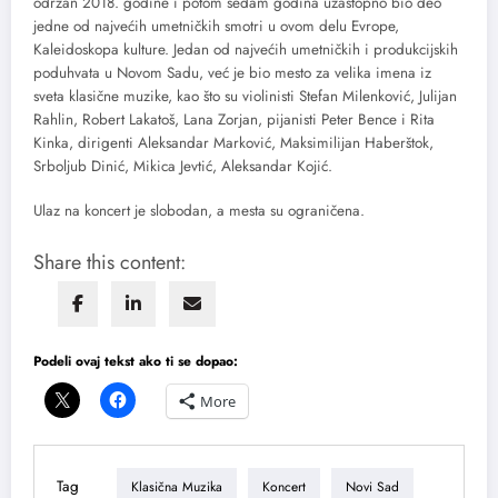
održan 2018. godine i potom sedam godina uzastopno bio deo
jedne od najvećih umetničkih smotri u ovom delu Evrope,
Kaleidoskopa kulture. Jedan od najvećih umetničkih i produkcijskih
poduhvata u Novom Sadu, već je bio mesto za velika imena iz
sveta klasične muzike, kao što su violinisti Stefan Milenković, Julijan
Rahlin, Robert Lakatoš, Lana Zorjan, pijanisti Peter Bence i Rita
Kinka, dirigenti Aleksandar Marković, Maksimilijan Haberštok,
Srboljub Dinić, Mikica Jevtić, Aleksandar Kojić.
Ulaz na koncert je slobodan, a mesta su ograničena.
Share this content:
Podeli ovaj tekst ako ti se dopao:
More
Tag
Klasična Muzika
Koncert
Novi Sad