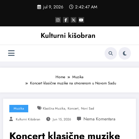
Skoči
jul 9, 2026
2:42:48 AM
na
sadržaj
Kulturni kišobran
Home
Muzika
Koncert klasične muzike na otvorenom u Novom Sadu
,
,
Muzika
Klasična Muzika
Koncert
Novi Sad
Kulturni Kišobran
Jun 15, 2026
Koncert klasične muzike