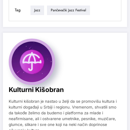
Tag
Jazz
Pančevački Jazz Festival
Kulturni Kišobran
Kulturni kišobran je nastao u želji da se promovišu kultura i
kulturni događaji u Srbiji i regionu. Vremenom, shvatili smo
da takođe želimo da budemo i platforma za mlade i
neafirmisane, ali i ostvarene umetnike, pesnike, muzičare,
glumce, slikare i sve one koji na neki način doprinose