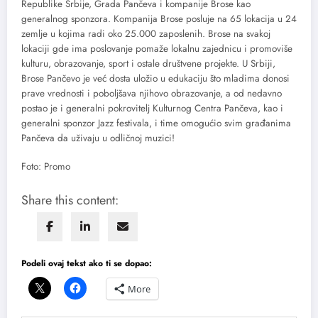
Republike Srbije, Grada Pančeva i kompanije Brose kao
generalnog sponzora. Kompanija Brose posluje na 65 lokacija u 24
zemlje u kojima radi oko 25.000 zaposlenih. Brose na svakoj
lokaciji gde ima poslovanje pomaže lokalnu zajednicu i promoviše
kulturu, obrazovanje, sport i ostale društvene projekte. U Srbiji,
Brose Pančevo je već dosta uložio u edukaciju što mladima donosi
prave vrednosti i poboljšava njihovo obrazovanje, a od nedavno
postao je i generalni pokrovitelj Kulturnog Centra Pančeva, kao i
generalni sponzor Jazz festivala, i time omogućio svim građanima
Pančeva da uživaju u odličnoj muzici!
Foto: Promo
Share this content:
Podeli ovaj tekst ako ti se dopao:
More