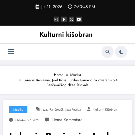
Skoči
jul 11, 2026
7:50:49 PM
na
sadržaj
Kulturni kišobran
Home
Muzika
Lakecia Benjamin, Joel Ross i Srđan Ivanović na otvaranju 24.
Pančevačkog džez festivala
,
Muzika
Jazz
Pančevački Jazz Festival
Kulturni Kišobran
Oktobar 27, 2021