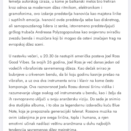
temelja autorskog izraza, u kome je balkanski melos bio tretiran
kroz odnos sa modernom džez ritmikom, elektronikom i
gramofonima, ovo izdanje predstavlja Ivanovića kao majstora lirike
i suptilnih emocija. Ivanović ovde predstavlja sebe kao diskretnog,
ali samopouzdanog lidera iz senke, istovremeno predstavljajući
grčkog trubača Andreasa Polyzogopoulosa kao svojevrsnu sviračku
zvezdu benda i muzičara koji bi mogao da ostavi značajan trag na
evropskoj džez sceni.
U nastavku večeri, u 20.30 će nastupiti američka postava Joel Ross
Good Vibes. Sa svojih 26 godina, Joel Ross je već danas jedan od
vodećih vibrafonista savremenog džeza. Kao dečak svirao je
bubnjeve u crkvenom bendu, da bi koju godinu kasnije prešao na
vibrafon, a uz ova dva instrumenta svira i klavir na kome često
komponuje. Ova raznovrsnost Joelu Rossu donosi širinu vidika i
razumevanje uloge svakog od instrumenata u bendu, kao i želju da
ih ravnopravno uključi u svoju aranžersku viziju. Do sada je snimio
dva studijska albuma, i to oba za legendarnu izdavačku kuću Blue
Note, koja je prepoznala generacijski talenat. Rossova muzika na
ovim izdanjima je pre svega lirična, topla i humana, a njen
emotivni učinak nadilazi veštinu aranžmana u duhu najboljih
tendencija savremenog džez mejnstrima.