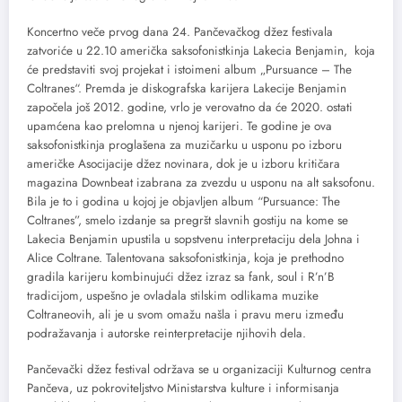
Koncertno veče prvog dana 24. Pančevačkog džez festivala
zatvoriće u 22.10 američka saksofonistkinja Lakecia Benjamin, koja
će predstaviti svoj projekat i istoimeni album „Pursuance – The
Coltranes“. Premda je diskografska karijera Lakecije Benjamin
započela još 2012. godine, vrlo je verovatno da će 2020. ostati
upamćena kao prelomna u njenoj karijeri. Te godine je ova
saksofonistkinja proglašena za muzičarku u usponu po izboru
američke Asocijacije džez novinara, dok je u izboru kritičara
magazina Downbeat izabrana za zvezdu u usponu na alt saksofonu.
Bila je to i godina u kojoj je objavljen album “Pursuance: The
Coltranes”, smelo izdanje sa pregršt slavnih gostiju na kome se
Lakecia Benjamin upustila u sopstvenu interpretaciju dela Johna i
Alice Coltrane. Talentovana saksofonistkinja, koja je prethodno
gradila karijeru kombinujući džez izraz sa fank, soul i R’n’B
tradicijom, uspešno je ovladala stilskim odlikama muzike
Coltraneovih, ali je u svom omažu našla i pravu meru između
podražavanja i autorske reinterpretacije njihovih dela.
Pančevački džez festival održava se u organizaciji Kulturnog centra
Pančeva, uz pokroviteljstvo Ministarstva kulture i informisanja