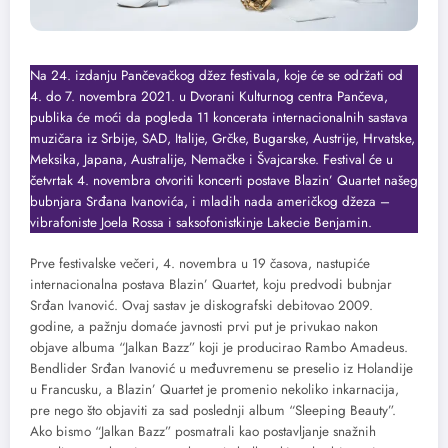
Na 24. izdanju Pančevačkog džez festivala, koje će se održati od
4. do 7. novembra 2021. u Dvorani Kulturnog centra Pančeva,
publika će moći da pogleda 11 koncerata internacionalnih sastava
muzičara iz Srbije, SAD, Italije, Grčke, Bugarske, Austrije, Hrvatske,
Meksika, Japana, Australije, Nemačke i Švajcarske. Festival će u
četvrtak 4. novembra otvoriti koncerti postave Blazin’ Quartet našeg
bubnjara Srđana Ivanovića, i mladih nada američkog džeza –
vibrafoniste Joela Rossa i saksofonistkinje Lakecie Benjamin.
Prve festivalske večeri, 4. novembra u 19 časova, nastupiće
internacionalna postava Blazin’ Quartet, koju predvodi bubnjar
Srđan Ivanović. Ovaj sastav je diskografski debitovao 2009.
godine, a pažnju domaće javnosti prvi put je privukao nakon
objave albuma “Jalkan Bazz” koji je producirao Rambo Amadeus.
Bendlider Srđan Ivanović u međuvremenu se preselio iz Holandije
u Francusku, a Blazin’ Quartet je promenio nekoliko inkarnacija,
pre nego što objaviti za sad poslednji album “Sleeping Beauty”.
Ako bismo “Jalkan Bazz” posmatrali kao postavljanje snažnih