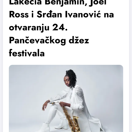
Lakecia Benjamin, Joel
Ross i Srđan Ivanović na
otvaranju 24.
Pančevačkog džez
festivala