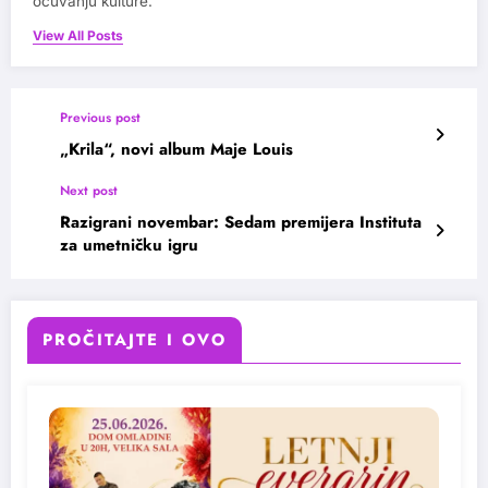
očuvanju kulture.
View All Posts
Previous post
„Krila“, novi album Maje Louis
Next post
Razigrani novembar: Sedam premijera Instituta
za umetničku igru
PROČITAJTE I OVO