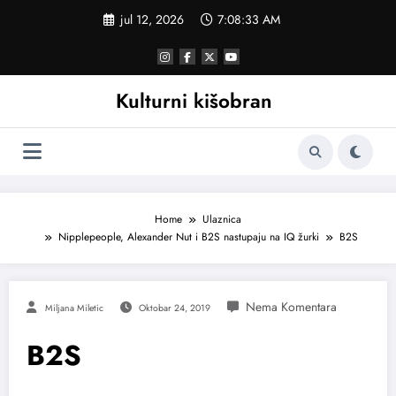
Skoči
jul 12, 2026
7:08:34 AM
na
sadržaj
Kulturni kišobran
Home
Ulaznica
Nipplepeople, Alexander Nut i B2S nastupaju na IQ žurki
B2S
Miljana Miletic
Oktobar 24, 2019
B2S