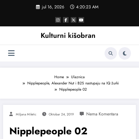
Skoči
jul 16, 2026
4:20:24 AM
na
sadržaj
Kulturni kišobran
Home
Ulaznica
Nipplepeople, Alexander Nut i B2S nastupaju na IQ žurki
Nipplepeople 02
Miljana Miletic
Oktobar 24, 2019
Nipplepeople 02