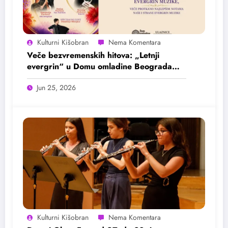
Kulturni Kišobran
Veče bezvremenskih hitova: „Letnji
evergrin“ u Domu omladine Beograda
25. juna
Jun 25, 2026
Kulturni Kišobran