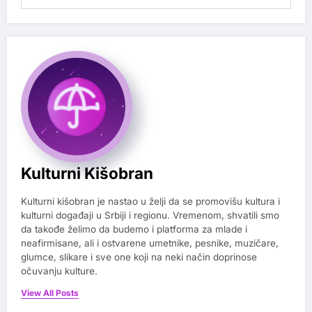
Kulturni Kišobran
Kulturni kišobran je nastao u želji da se promovišu kultura i
kulturni događaji u Srbiji i regionu. Vremenom, shvatili smo
da takođe želimo da budemo i platforma za mlade i
neafirmisane, ali i ostvarene umetnike, pesnike, muzičare,
glumce, slikare i sve one koji na neki način doprinose
očuvanju kulture.
View All Posts