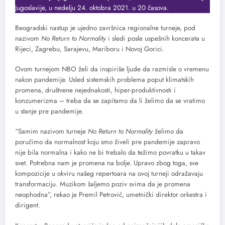
Jugoslavije, u nedelju 24. oktobra 2021. u 20 časova.
Beogradski nastup je ujedno završnica regionalne turneje, pod
nazivom
No Return to Normality
i sledi posle uspešnih koncerata u
Rijeci, Zagrebu, Sarajevu, Mariboru i Novoj Gorici.
Ovom turnejom NBO želi da inspiriše ljude da razmisle o vremenu
nakon pandemije. Usled sistemskih problema poput klimatskih
promena, društvene nejednakosti, hiper-produktivnosti i
konzumerizma – treba da se zapitamo da li želimo da se vratimo
u stanje pre pandemije.
“Samim nazivom turneje
No Return to Normality
želimo da
poručimo da normalnost koju smo živeli pre pandemije zapravo
nije bila normalna i kako ne bi trebalo da težimo povratku u takav
svet. Potrebna nam je promena na bolje. Upravo zbog toga, sve
kompozicije u okviru našeg repertoara na ovoj turneji odražavaju
transformaciju. Muzikom šaljemo poziv svima da je promena
neophodna”, rekao je Premil Petrović, umetnički direktor orkestra i
dirigent.