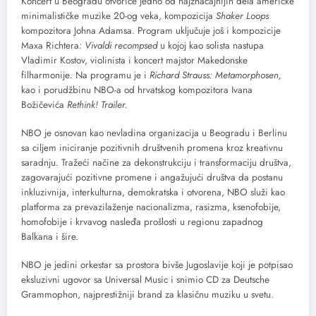
Koncert u Beogradu otvoriće jedno od najznačajnijih dela američke
minimalističke muzike 20-og veka, kompozicija
Shaker Loops
kompozitora Johna Adamsa. Program uključuje još i kompozicije
Maxa Richtera
: Vivaldi recompsed
u kojoj kao solista nastupa
Vladimir Kostov, violinista i koncert majstor Makedonske
filharmonije
.
Na programu je i
Richard Strauss: Metamorphosen,
kao i porudžbinu NBO-a od hrvatskog kompozitora Ivana
Božičevića
Rethink!
Trailer.
NBO je osnovan kao nevladina organizacija u Beogradu i Berlinu
sa ciljem iniciranje pozitivnih društvenih promena kroz kreativnu
saradnju. Tražeći načine za dekonstrukciju i transformaciju društva,
zagovarajući pozitivne promene i angažujući društva da postanu
inkluzivnija, interkulturna, demokratska i otvorena, NBO služi kao
platforma za prevazilaženje nacionalizma, rasizma, ksenofobije,
homofobije i krvavog nasleđa prošlosti u regionu zapadnog
Balkana i šire.
NBO je jedini orkestar sa prostora bivše Jugoslavije koji je potpisao
eksluzivni ugovor sa Universal Music i snimio CD za Deutsche
Grammophon, najprestižniji brand za klasičnu muziku u svetu.