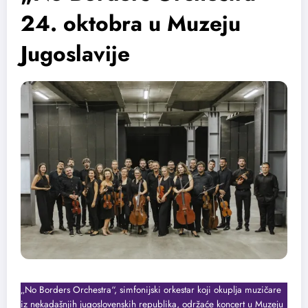
24. oktobra u Muzeju
Jugoslavije
„No Borders Orchestra“, simfonijski orkestar koji okuplja muzičare
iz nekadašnjih jugoslovenskih republika, održaće koncert u Muzeju