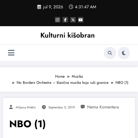
Skoči
jul 9, 2026
4:31:48 AM
na
sadržaj
Kulturni kišobran
Home
Muzika
No Borders Orchestra – klasična muzika koja ruši granice
NBO (1)
Miljana Miletic
Septembar 5, 2019
NBO (1)