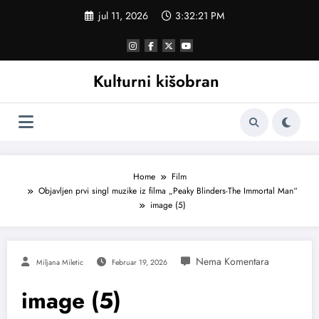
Skoči
jul 11, 2026
3:32:22 PM
na
sadržaj
Kulturni kišobran
Home
Film
Objavljen prvi singl muzike iz filma „Peaky Blinders-The Immortal Man“
image (5)
Miljana Miletic
Februar 19, 2026
image (5)