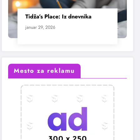
Tidža’s Place: Iz dnevnika
januar 29, 2026
Mesto za reklamu