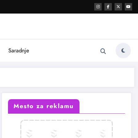
i
Saradnje
Mesto za reklamu