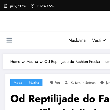
Skoči
jul 9, 2026
1:12:41 AM
na
sadržaj
Naslovna
Vesti
Home
Muzika
Od Reptilijade do Fashion Freeka – ume
Moda
Muzika
Fdu
Kulturni Kišobran
Ju
Od Reptilijade do F