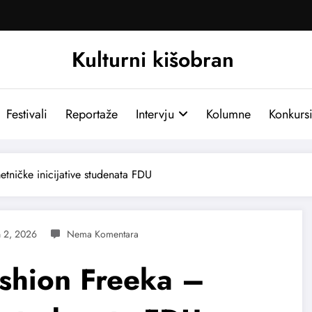
Kulturni kišobran
Festivali
Reportaže
Intervju
Kolumne
Konkurs
tničke inicijative studenata FDU
n 2, 2026
ashion Freeka –