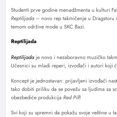
Studenti prve godine menadžmenta u kulturi Fa
Reptilijada
– novo rep takmičenje u Dragstoru 
temom održive mode u SKC Bazi.
Reptilijada
Reptilijada
je novo i nezaboravno muzičko takmič
Učesnici su mladi reperi, izvođači i autori koji ć
Koncept je jednostavan: prijavljeni izvođači nastu
tako dobiti priliku da se povežu sa ljudima sa
obezbediće produkcija
Red Pill
!
Svi koji su spremni da pokažu svoje veštine u