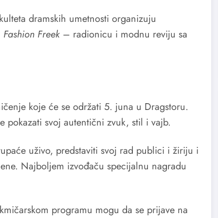
kulteta dramskih umetnosti organizuju
i
Fashion Freek
– radionicu i modnu reviju sa
enje koje će se održati 5. juna u Dragstoru.
e pokazati svoj autentični zvuk, stil i vajb.
paće uživo, predstaviti svoj rad publici i žiriju i
 scene. Najboljem izvođaču specijalnu nagradu
 takmičarskom programu mogu da se prijave na