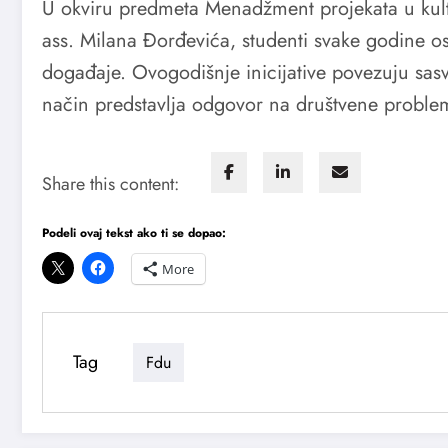
U okviru predmeta Menadžment projekata u kult
ass. Milana Đorđevića, studenti svake godine osmi
događaje. Ovogodišnje inicijative povezuju sasvi
način predstavlja odgovor na društvene problem
Share this content:
Podeli ovaj tekst ako ti se dopao:
More
Tag
Fdu