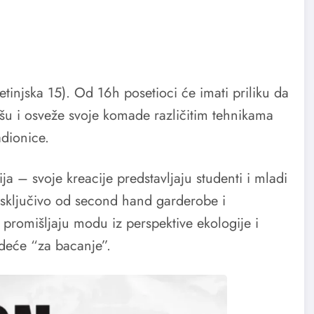
tinjska 15). Od 16h posetioci će imati priliku da
šu i osveže svoje komade različitim tehnikama
adionice.
 – svoje kreacije predstavljaju studenti i mladi
 isključivo od second hand garderobe i
ri promišljaju modu iz perspektive ekologije i
 odeće “za bacanje”.