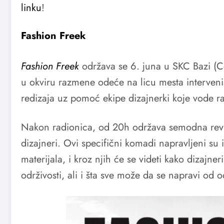
linku
!
Fashion Freek
Fashion Freek
održava se 6. juna u SKC Bazi (Ce
u okviru razmene odeće na licu mesta interveni
redizaja uz pomoć ekipe dizajnerki koje vode r
Nakon radionica, od 20h održava semodna revija
dizajneri. Ovi specifični komadi napravljeni su
materijala, i kroz njih će se videti kako dizajne
održivosti, ali i šta sve može da se napravi od