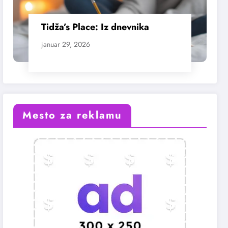
Tidža’s Place: Iz dnevnika
januar 29, 2026
Mesto za reklamu