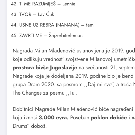
TI ME RAZUMIJEŠ – Lennie
TVOR – Lav Ćuk
USNE UZ REBRA (NANANA) – tam
ZAVRTI ME – Šajzerbiterlemon
Nagrada Milan Mladenović ustanovljena je 2019. godi
koje odlikuju vrednosti svоjstvene Milanovoj umetničko
prostora bivše Jugoslavije
na svečanosti 21. septem
Nagrade koja je dodeljena 2019. godine bio je bend Ar
grupa Dram 2020. sa pesmom ,,Daj mi sve“, a treća 
The Changes za pesmu ,,Tu“.
Dobitnici Nagrade Milan Mladenović biće nagrađeni
koja iznosi
3.000 evra.
Poseban
poklon dobiće i n
Drums“ doboš.