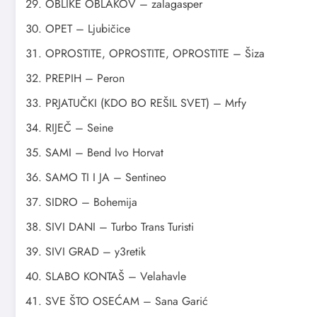
OBLIKE OBLAKOV – zalagasper
OPET – Ljubičice
OPROSTITE, OPROSTITE, OPROSTITE – Šiza
PREPIH – Peron
PRJATUČKI (KDO BO REŠIL SVET) – Mrfy
RIJEČ – Seine
SAMI – Bend Ivo Horvat
SAMO TI I JA – Sentineo
SIDRO – Bohemija
SIVI DANI – Turbo Trans Turisti
SIVI GRAD – y3retik
SLABO KONTAŠ – Velahavle
SVE ŠTO OSEĆAM – Sana Garić