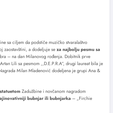
ne sa ciljem da podstiče muzičko stvaralaštvo
j zaostavštini, a dodeljuje se
za najbolju pesmu sa
bra – na dan Milanovog rođenja. Dobitnik prve
tan Lili sa pesmom ,,D.E.P.R.A“, drugi laureat bila je
Nagrada Milan Mladenović dodeljena je grupi Ana &
statuetom
Zadužbine i novčanom nagradom
ajinovativniji bubnjar ili bubnjarka
– „Firchie