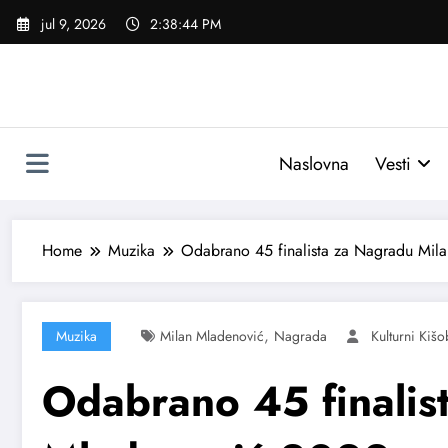
Skoči
jul 9, 2026
2:38:45 PM
na
sadržaj
Naslovna
Vesti
Home
Muzika
Odabrano 45 finalista za Nagradu Mil
,
Muzika
Milan Mladenović
Nagrada
Kulturni Kiš
Odabrano 45 finalis