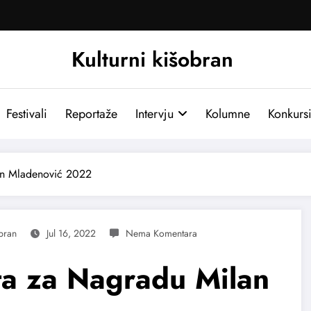
Kulturni kišobran
Festivali
Reportaže
Intervju
Kolumne
Konkurs
an Mladenović 2022
obran
Jul 16, 2022
ta za Nagradu Milan