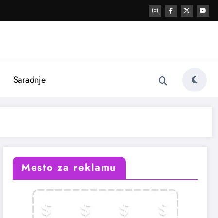
i
Saradnje
Mesto za reklamu