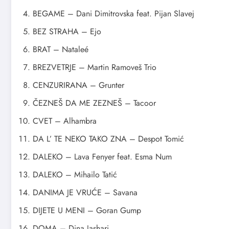
BEGAME – Dani Dimitrovska feat. Pijan Slavej
BEZ STRAHA – Ejo
BRAT – Nataleé
BREZVETRJE – Martin Ramoveš Trio
CENZURIRANA – Grunter
ČEZNEŠ DA ME ZEZNEŠ – Tacoor
CVET – Alhambra
DA L’ TE NEKO TAKO ZNA – Despot Tomić
DALEKO – Lava Fenyer feat. Esma Num
DALEKO – Mihailo Tatić
DANIMA JE VRUĆE – Savana
DIJETE U MENI – Goran Gump
DOMA – Dina Jashari