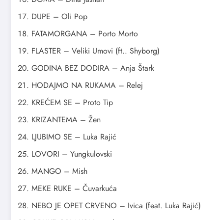
DUPE – Oli Pop
FATAMORGANA – Porto Morto
FLASTER – Veliki Umovi (ft.. Shyborg)
GODINA BEZ DODIRA – Anja Štark
HODAJMO NA RUKAMA – Relej
KREĆEM SE – Proto Tip
KRIZANTEMA – Žen
LJUBIMO SE – Luka Rajić
LOVORI – Yungkulovski
MANGO – Mish
MEKE RUKE – Čuvarkuća
NEBO JE OPET CRVENO – Ivica (feat. Luka Rajić)