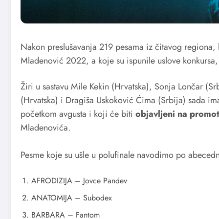
Nakon preslušavanja 219 pesama iz čitavog regiona, k
Mladenović 2022, a koje su ispunile uslove konkursa, st
Žiri u sastavu Mile Kekin (Hrvatska), Sonja Lončar (S
(Hrvatska) i Dragiša Uskoković Ćima (Srbija) sada ima 
početkom avgusta i koji će biti
objavljeni na promot
Mladenovića.
Pesme koje su ušle u polufinale navodimo po abeced
AFRODIZIJA – Jovce Pandev
ANATOMIJA – Subodex
BARBARA – Fantom