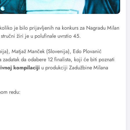
oliko je bilo prijavljenih na konkurs za Nagradu Milan
ručni žiri je u polufinale uvrstio 45.
rbija), Matjaž Manček (Slovenija), Edo Plovanić
zadatak da odabere 12 finalista, koji će biti poznati
ivnoj kompilaciji
u produkciji Zadužbine Milana
nom redu: