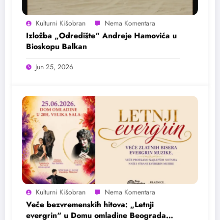
Kulturni Kišobran
Izložba „Odredište“ Andreje Hamovića u
Bioskopu Balkan
Jun 25, 2026
Kulturni Kišobran
Veče bezvremenskih hitova: „Letnji
evergrin“ u Domu omladine Beograda