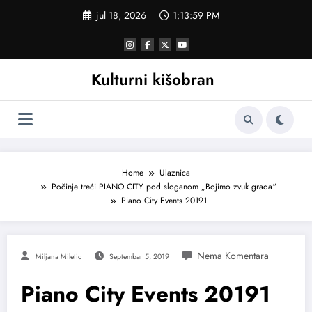
Skoči
jul 18, 2026
1:14:00 PM
na
sadržaj
Kulturni kišobran
Home
Ulaznica
Počinje treći PIANO CITY pod sloganom „Bojimo zvuk grada“
Piano City Events 20191
Miljana Miletic
Septembar 5, 2019
Piano City Events 20191