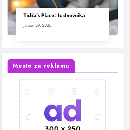
Tidža’s Place: Iz dnevnika
januar 29, 2026
Mesto za reklamu