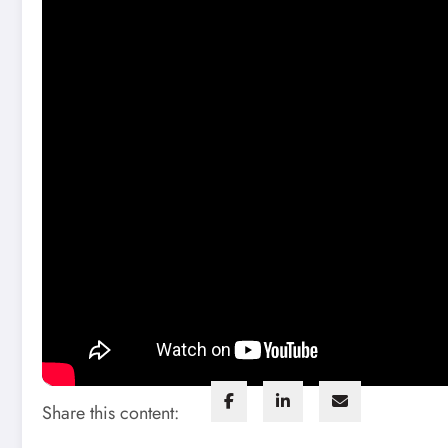
Bend sv. Pseta u svom nastajanju počinje kao duo, b
binama i opčinjavaju bubne opne publike svojim inst
svojih vidika, tako i svog zvuka, sastav početkom 201
Foto: Staša Bukumirović
Share this content: