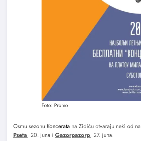
Foto: Promo
Osmu sezonu
Koncerata
na Zidiću otvaraju neki od n
Pseta
, 20. juna i
Gazorpazorp
, 27. juna.