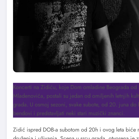
Koncerti na Zidiću, koje Dom omladine Beograda od 
Mladenovića, postali su jedan od omiljenih letnjih ku
grada. U osmoj sezoni, svake subote, od 20. juna do k
bendovi i predstavljati neki stari muzički znanci.
Zidić ispred DOB-a subotom od 20h i ovog leta biće 
druženja i uživanja. Scena u srcu grada, otvorena je