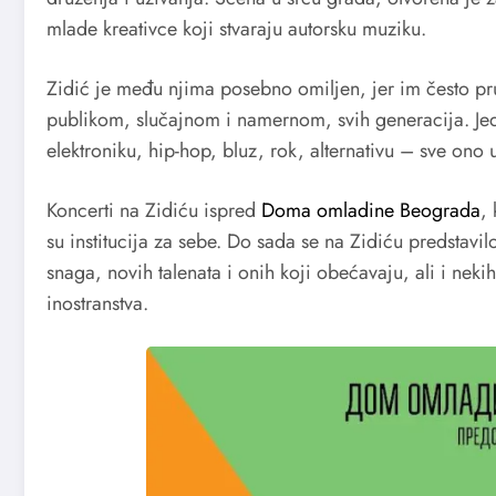
mlade kreativce koji stvaraju autorsku muziku.
Zidić je među njima posebno omiljen, jer im često pr
publikom, slučajnom i namernom, svih generacija. Jed
elektroniku, hip-hop, bluz, rok, alternativu – sve ono
Koncerti na Zidiću ispred
Doma omladine Beograda
,
su institucija za sebe. Do sada se na Zidiću predstav
snaga, novih talenata i onih koji obećavaju, ali i nekih
inostranstva.