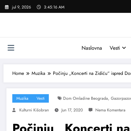
Skoči
jul 9, 2026
3:45:16 AM
na
sadržaj
Naslovna
Vesti
Home
Muzika
Počinju „Koncerti na Zidiću“ ispred Do
,
Muzika
Vesti
Dom Omladine Beograda
Gazorpazo
Kulturni Kišobran
Jun 17, 2020
Počinju „Koncerti na