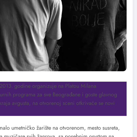
2013. godine organizuje na Platou Milana
lturnih programa za sve Beograđane i goste glavnog
raja avgusta, na otvorenoj sceni otkrivaće se novi
malo umetničko žarište na otvorenom, mesto susreta,
 za muzičare svih žanrova, sa posebnim osvrtom na