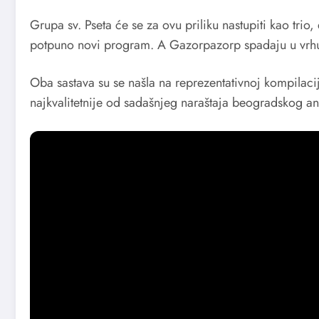
Grupa sv. Pseta će se za ovu priliku nastupiti kao tri
potpuno novi program. A Gazorpazorp spadaju u vrhun
Oba sastava su se našla na reprezentativnoj kompilaci
najkvalitetnije od sadašnjeg naraštaja beogradskog a