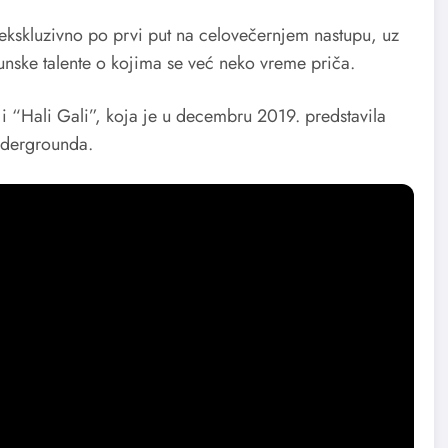
o, ekskluzivno po prvi put na celovečernjem nastupu, uz
ske talente o kojima se već neko vreme priča.
ji “Hali Gali”, koja je u decembru 2019. predstavila
ndergrounda.