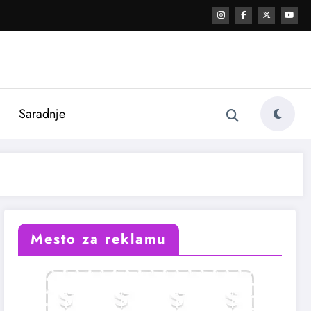
i
Saradnje
Mesto za reklamu