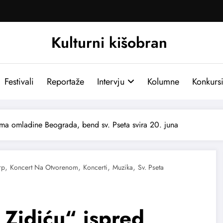
Kulturni kišobran
Festivali
Reportaže
Intervju
Kolumne
Konkurs
ma omladine Beograda, bend sv. Pseta svira 20. juna
,
,
,
,
rp
Koncert Na Otvorenom
Koncerti
Muzika
Sv. Pseta
 Zidiću“ ispred