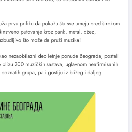
uža prvu priliku da pokažu šta sve umeju pred širokom
instveno putovanje kroz pank, metal, džez,
 uzbudljivo što može da pruži muzika!
 kao nezaobilazni deo letnje ponude Beograda, postali
ilo blizu 200 muzičkih sastava, uglavnom neafirmisanih
 poznatih grupa, pa i gostiju iz bližeg i daljeg