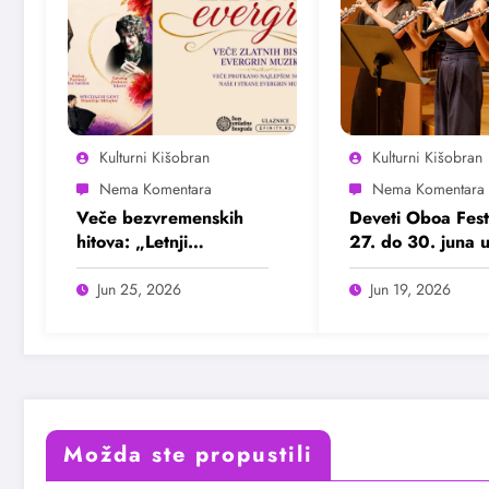
Kulturni Kišobran
Kulturni Kišobran
Veče bezvremenskih
Deveti Oboa Fest
hitova: „Letnji
27. do 30. juna 
evergrin“ u Domu
Beogradu
omladine Beograda
Jun 25, 2026
Jun 19, 2026
25. juna
Možda ste propustili