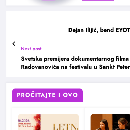
Dejan Ilijić, bend EYO
Next post
Svetska premijera dokumentarnog film
Radovanovića na festivalu u Sankt Pete
PROČITAJTE I OVO