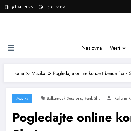
Skoči
jul 14, 2026
1:08:20 PM
na
sadržaj
Naslovna
Vesti
Home
Muzika
Pogledajte online koncert benda Funk 
,
Muzika
Balkanrock Sessions
Funk Shui
Kulturni 
Pogledajte online k