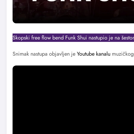
Skopski free flow bend Funk Shui nastupio je na šesto
Snimak nastupa objavljen je
Youtube kanalu
muzičkog 