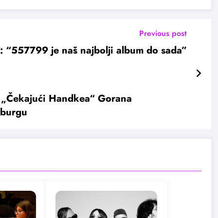
Previous post
T: “557799 je naš najbolji album do sada”
a „Čekajući Handkea“ Gorana
rburgu