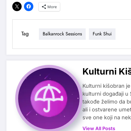
More
Tag
Balkanrock Sessions
Funk Shui
Kulturni Ki
Kulturni kišobran je
kulturni događaji u
takođe želimo da b
ali i ostvarene ume
sve one koji na nek
View All Posts