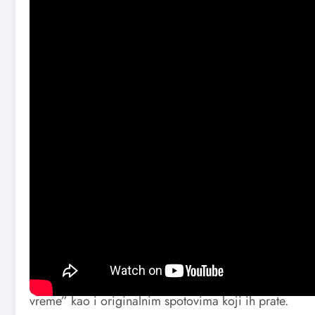
U okviru novog
Balkanrock Sessiona
moći ćete da uživ
intervju novinarke Milene Gojković s članovima benda, 
Funk Shui je trojac iz Skoplja, nastao 2010. godine. 
“R.E.M.” iz 2015. godine. Pored energičnih nastupa i
poznati po hitovima “Meteori” (
najbolji singl u 2020
vreme” kao i originalnim spotovima koji ih prate.