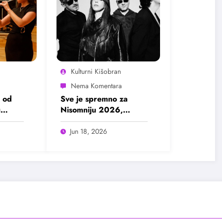
Kulturni Kišobran
 od
Sve je spremno za
u
Nisomniju 2026,
pogledajte program
Jun 18, 2026