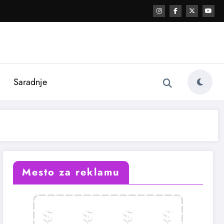
i
Saradnje
Mesto za reklamu