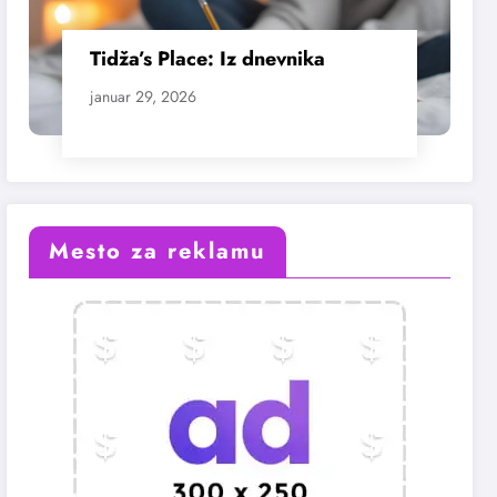
Tidža’s Place: Iz dnevnika
januar 29, 2026
Mesto za reklamu