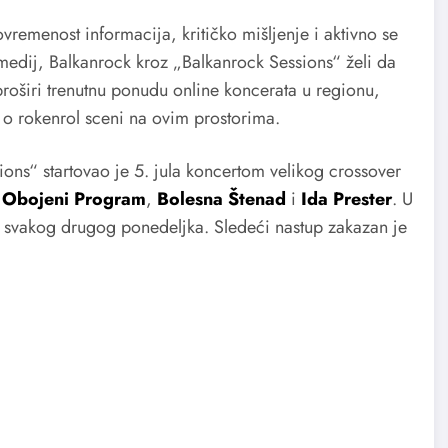
remenost informacija, kritičko mišljenje i aktivno se
 medij, Balkanrock kroz „Balkanrock Sessions“ želi da
proširi trenutnu ponudu online koncerata u regionu,
e o rokenrol sceni na ovim prostorima.
ons“ startovao je 5. jula koncertom velikog crossover
,
Obojeni Program
,
Bolesna Štenad
i
Ida Prester
. U
e svakog drugog ponedeljka. Sledeći nastup zakazan je