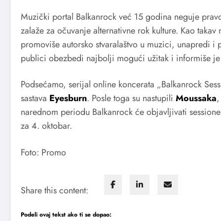
Muzički portal Balkanrock već 15 godina neguje pravov
zalaže za očuvanje alternativne rok kulture. Kao takav
promoviše autorsko stvaralaštvo u muzici, unapredi i 
publici obezbedi najbolji mogući užitak i informiše j
Podsećamo, serijal online koncerata „Balkanrock Sessi
sastava
Eyesburn
. Posle toga su nastupili
Moussaka
narednom periodu Balkanrock će objavljivati session
za 4. oktobar.
Foto: Promo
Share this content:
Podeli ovaj tekst ako ti se dopao: