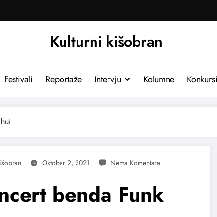
Kulturni kišobran
Festivali
Reportaže
Intervju
Kolumne
Konkurs
Shui
Kišobran
Oktobar 2, 2021
oncert benda Funk