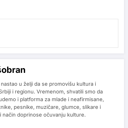
šobran
 nastao u želji da se promovišu kultura i
 Srbiji i regionu. Vremenom, shvatili smo da
udemo i platforma za mlade i neafirmisane,
tnike, pesnike, muzičare, glumce, slikare i
i način doprinose očuvanju kulture.