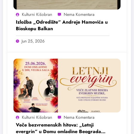
Kulturni Kišobran
Izložba „Odredište“ Andreje Hamovića u
Bioskopu Balkan
Jun 25, 2026
Kulturni Kišobran
Veče bezvremenskih hitova: „Letnji
evergrin“ u Domu omladine Beograda