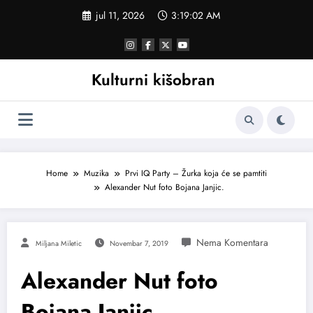
Skoči
jul 11, 2026
3:19:03 AM
na
sadržaj
Kulturni kišobran
Home
Muzika
Prvi IQ Party – Žurka koja će se pamtiti
Alexander Nut foto Bojana Janjic.
Miljana Miletic
Novembar 7, 2019
Alexander Nut foto
Bojana Janjic.