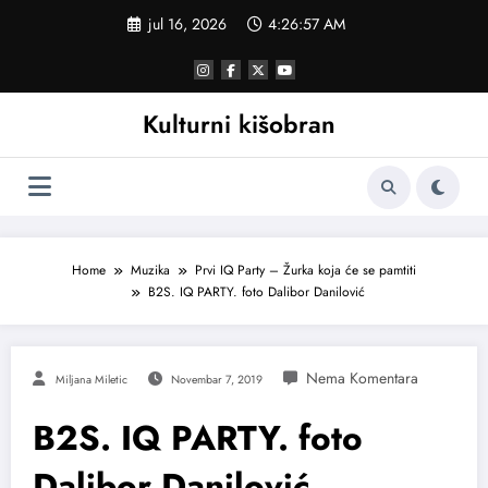
Skoči
jul 16, 2026
4:26:58 AM
na
sadržaj
Kulturni kišobran
Home
Muzika
Prvi IQ Party – Žurka koja će se pamtiti
B2S. IQ PARTY. foto Dalibor Danilović
Miljana Miletic
Novembar 7, 2019
B2S. IQ PARTY. foto
Dalibor Danilović