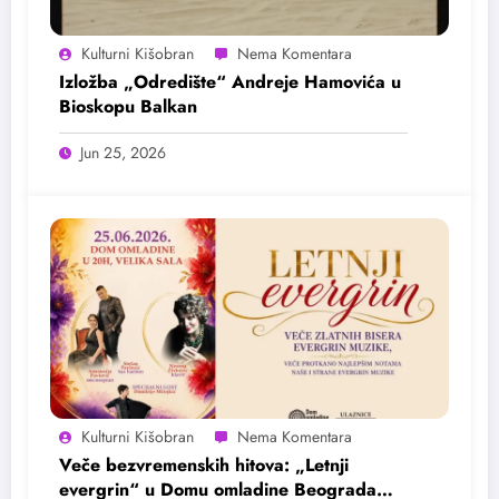
Kulturni Kišobran
Izložba „Odredište“ Andreje Hamovića u
Bioskopu Balkan
Jun 25, 2026
Kulturni Kišobran
Veče bezvremenskih hitova: „Letnji
evergrin“ u Domu omladine Beograda