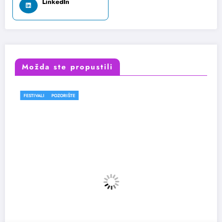
LinkedIn
Možda ste propustili
OZORIŠTE
FESTIVALI