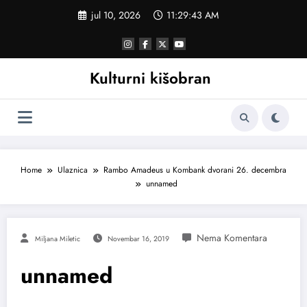
Skoči
jul 10, 2026
11:29:44 AM
na
sadržaj
Kulturni kišobran
Home
Ulaznica
Rambo Amadeus u Kombank dvorani 26. decembra
unnamed
Miljana Miletic
Novembar 16, 2019
unnamed