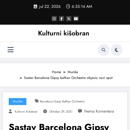
Skoči
jul 22, 2026
6:35:15 AM
na
sadržaj
Kulturni kišobran
Home
Muzika
Sastav Barcelona Gipsy balKan Orchestra objavio novi spot
Muzika
Barcelona Gipsy BalKan Orchestra
Kulturni Kišobran
Oktobar 29, 2021
Sastav Barcelona Gipsy