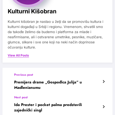
Kulturni Kišobran
Kulturni kišobran je nastao u želji da se promovišu kultura i
kulturni događaji u Srbiji i regionu. Vremenom, shvatili smo
da takođe želimo da budemo i platforma za mlade i
neafirmisane, ali i ostvarene umetnike, pesnike, muzičare,
glumce, slikare i sve one koji na neki način doprinose
očuvanju kulture.
View All Posts
Previous post
Premijera drame „Gospođica Julija“ u
Madlenianumu
Next post
Ida Prester i pocket palma predstavili
zajednički singl