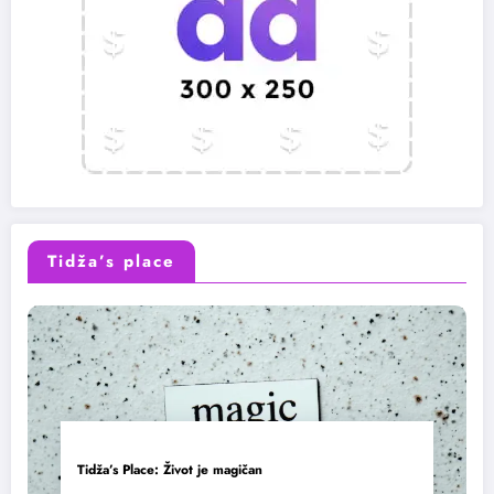
Tidža’s place
Tidža’s Place: Život je magičan