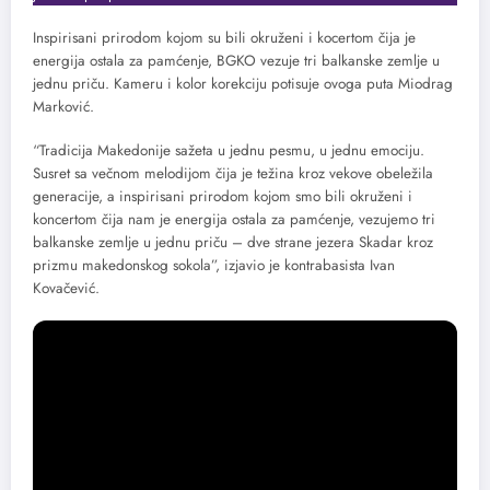
Inspirisani prirodom kojom su bili okruženi i kocertom čija je
energija ostala za pamćenje, BGKO vezuje tri balkanske zemlje u
jednu priču. Kameru i kolor korekciju potisuje ovoga puta Miodrag
Marković.
“Tradicija Makedonije sažeta u jednu pesmu, u jednu emociju.
Susret sa večnom melodijom čija je težina kroz vekove obeležila
generacije, a inspirisani prirodom kojom smo bili okruženi i
koncertom čija nam je energija ostala za pamćenje, vezujemo tri
balkanske zemlje u jednu priču – dve strane jezera Skadar kroz
prizmu makedonskog sokola”, izjavio je kontrabasista Ivan
Kovačević.