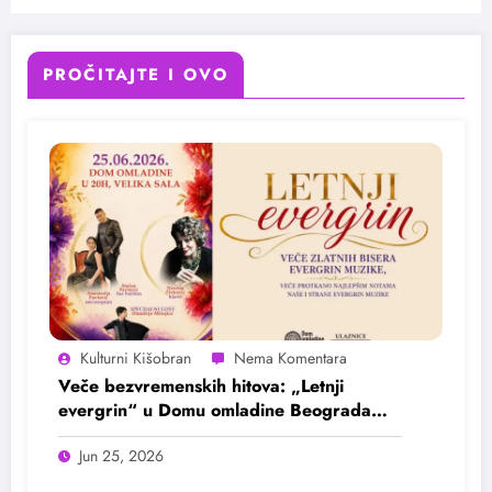
PROČITAJTE I OVO
Kulturni Kišobran
Veče bezvremenskih hitova: „Letnji
evergrin“ u Domu omladine Beograda
25. juna
Jun 25, 2026