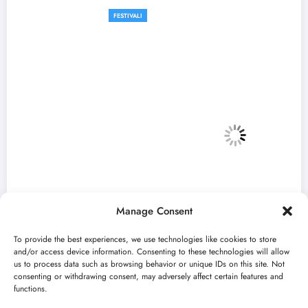
FESTIVALI
Manage Consent
To provide the best experiences, we use technologies like cookies to store
and/or access device information. Consenting to these technologies will allow
us to process data such as browsing behavior or unique IDs on this site. Not
consenting or withdrawing consent, may adversely affect certain features and
„Najveći mali festival u Vojvodini“ i ovog
functions.
avgusta u Sremskoj Mitrovici