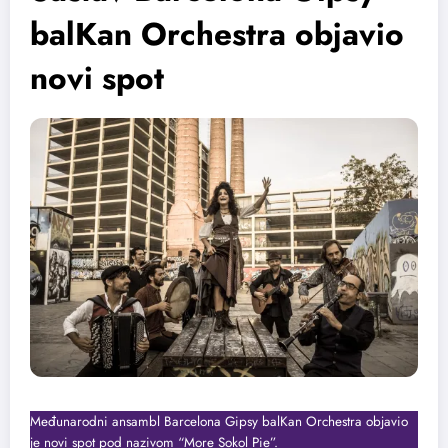
balKan Orchestra objavio
novi spot
Međunarodni ansambl Barcelona Gipsy balKan Orchestra objavio
je novi spot pod nazivom “More Sokol Pie”.