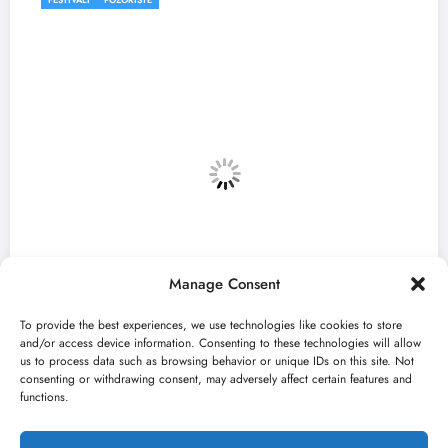
Manage Consent
To provide the best experiences, we use technologies like cookies to store
and/or access device information. Consenting to these technologies will allow
us to process data such as browsing behavior or unique IDs on this site. Not
consenting or withdrawing consent, may adversely affect certain features and
 otvara 59. Bitef u
„Najveći mali festi
functions.
avgusta u Sremskoj
jun 23, 2026
išobran
Kulturni kiš