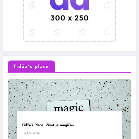
Tidža’s place
Tidža’s Place: Život je magičan
mart 5, 2026