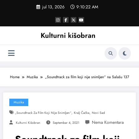
Skoči
jul 13, 2026
9:10:23 AM
na
sadržaj
Kulturni kišobran
Home
Muzika
„Soundtrack za film koji nije snimljen“ na Salašu 137
Muzika
,
,
„Soundtrack Za Film Koji Nije Snimljen“
Kralj Čačka
Novi Sad
Kulturni Kišobran
Septembar 4, 2021