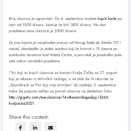
Broj ulaznica je ograničen. Do 6. septembra možete
kupiti karte
po
ceni od 1500 dinara, kasnije će biti 1800 dinara. Na dan
predstave cena ulaznice je 2000 dinara.
Za one kojima je neophodan prevoz od Novog Sada do Salaša 137 i
nazad, obezbeđen je jedan autobus koji će krenuti u 19 časova sa
autobuske okretnice kod Hotela Centar, a povratak je predviđen pola
sata nakon završetka predstave.
*Svi koji su kupili ulaznice za koncert Kralja Čačka za 27. avgust
koji je otkazan iz tehničkih razloga, a ne žele da ih iskoriste za
„Soundtrack za film koji nije snimljen“ do nedelje, 5. septembra
treba da popune zahtev za povrat ulaznica na sledećem linku
http://gigstix.com/sve-ulaznice/14-otkazanidogadjaji/3266-
kraljcacka2021
.
Share this content: