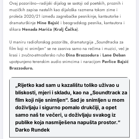
Ovaj pozorišno–radijski dijalog se sastoji od poetskih, proznih i
muzičkih zapisa nastalih kao dijaloška razmena tokom zime i
proleća 2020/21 između zagrebačke pesnikinje, kantautorke i
dramaturškinje
Nine Bajsić
i beogradskog pesnika, kantautora i
slikara
Nenada Marića
(
Kralj Čačka
).
U maniru radiofonskog pozorišta, dramaturgija „Soundtracka za
film koji ni snimljen“ se ne zasniva samo na rečima i muzici, već je
krasi i zvučno-atmosfersko ruho
Dina Brazzodura
i
Lane Deban
upotpunjeno terenskim audio snimcima i naracijom
Pavlice Bajsić
Brazzoduro.
„Rijetko kad sam u kazalištu toliko uživao u
bliskosti, mjeri i skladu, kao na „Soundtrack za
film koji nije snimljen“. Sad je snimljen u mom
doživljaju i sigurno pomalo drukčiji, a opet
samo naš te večeri, u doživljaju svakog iz
publike koja nasmiješena napušta prostor.“
Darko Rundek