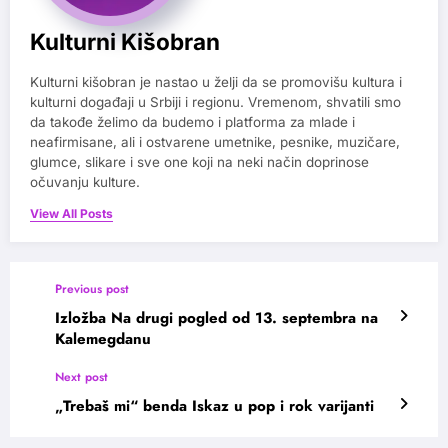
Kulturni Kišobran
Kulturni kišobran je nastao u želji da se promovišu kultura i
kulturni događaji u Srbiji i regionu. Vremenom, shvatili smo
da takođe želimo da budemo i platforma za mlade i
neafirmisane, ali i ostvarene umetnike, pesnike, muzičare,
glumce, slikare i sve one koji na neki način doprinose
očuvanju kulture.
View All Posts
Previous post
Izložba Na drugi pogled od 13. septembra na
Kalemegdanu
Next post
„Trebaš mi“ benda Iskaz u pop i rok varijanti