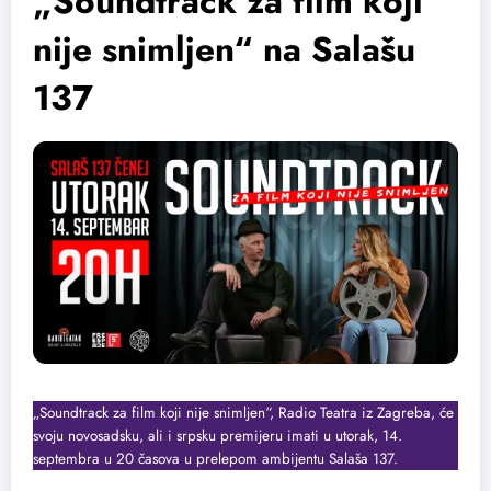
„Soundtrack za film koji
nije snimljen“ na Salašu
137
„Soundtrack za film koji nije snimljen“, Radio Teatra iz Zagreba, će
svoju novosadsku, ali i srpsku premijeru imati u utorak, 14.
septembra u 20 časova u prelepom ambijentu Salaša 137.