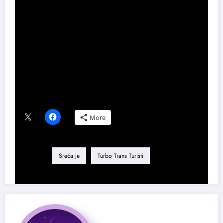
Foto: Promo
Share this content:
Podeli ovaj tekst ako ti se dopao:
More
Tag
Sreća Je
Turbo Trans Turisti