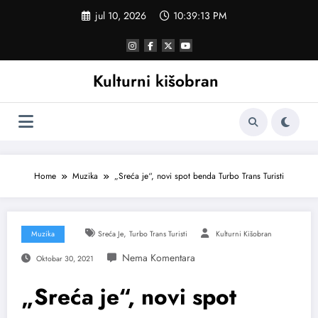
Skoči
jul 10, 2026
10:39:13 PM
na
sadržaj
Kulturni kišobran
Home
Muzika
„Sreća je“, novi spot benda Turbo Trans Turisti
,
Muzika
Sreća Je
Turbo Trans Turisti
Kulturni Kišobran
Oktobar 30, 2021
„Sreća je“, novi spot