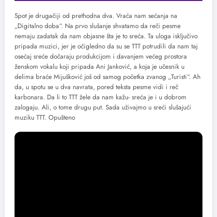
Spot je drugačiji od prethodna dva. Vraća nam sećanja na
„Digitalno doba“. Na prvo slušanje shvatamo da reči pesme
nemaju zadatak da nam objasne šta je to sreća. Ta uloga isključivo
pripada muzici, jer je očigledno da su se TTT potrudili da nam taj
osećaj sreće dočaraju produkcijom i davanjem većeg prostora
ženskom vokalu koji pripada Ani Janković, a koja je učesnik u
delima braće Mijušković još od samog početka zvanog „Turisti“. Ah
da, u spotu se u dva navrata, pored teksta pesme vidi i reč
karbonara. Da li to TTT žele da nam kažu- sreća je i u dobrom
zalogaju. Ali, o tome drugu put. Sada uživajmo u sreći slušajući
muziku TTT. Opušteno