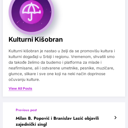
Kulturni Kišobran
Kulturni kišobran je nastao u želji da se promovišu kultura i
kulturni događaji u Srbiji i regionu. Vremenom, shvatili smo
da takođe želimo da budemo i platforma za mlade i
neafirmisane, ali i ostvarene umetnike, pesnike, muzičare,
glumce, slikare i sve one koji na neki način doprinose
očuvanju kulture.
View All Posts
Previous post
Milan B. Popović i Branislav Lazić objavili
zajednički singl