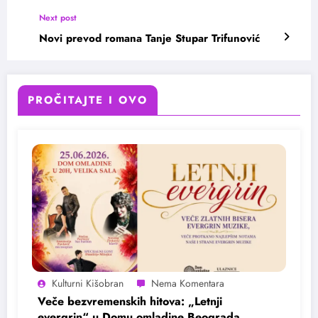
Next post
Novi prevod romana Tanje Stupar Trifunović
PROČITAJTE I OVO
Kulturni Kišobran
Veče bezvremenskih hitova: „Letnji
evergrin“ u Domu omladine Beograda