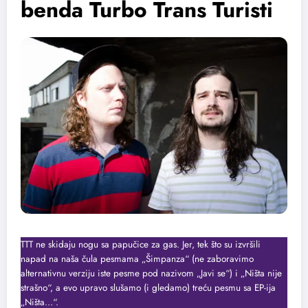
benda Turbo Trans Turisti
TTT ne skidaju nogu sa papučice za gas. Jer, tek što su izvršili
napad na naša čula pesmama „Šimpanza“ (ne zaboravimo
alternativnu verziju iste pesme pod nazivom „Javi se“) i „Ništa nije
strašno“, a evo upravo slušamo (i gledamo) treću pesmu sa EP-ija
„Ništa…“.