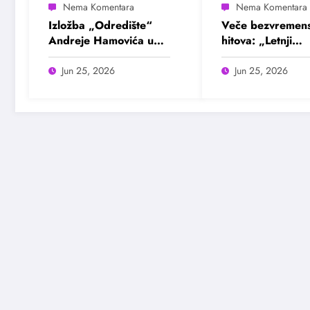
Izložba „Odredište“
Veče bezvremens
Andreje Hamovića u
hitova: „Letnji
Bioskopu Balkan
evergrin“ u Dom
omladine Beogr
Jun 25, 2026
Jun 25, 2026
25. juna