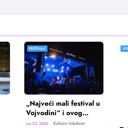
FESTIVALI
VESTI
ći mali festival u
dini“ i ovog
ta u Sremskoj
Kulturni kišobran
26