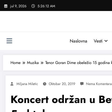
Skoči
jul 9, 2026
5:26:13 AM
na
sadržaj
Naslovna
Vesti
Home
Muzika
Tenor Goran Dime obeležio 15 godina k
Miljana Miletic
Oktobar 20, 2019
Koncert održan u Bet