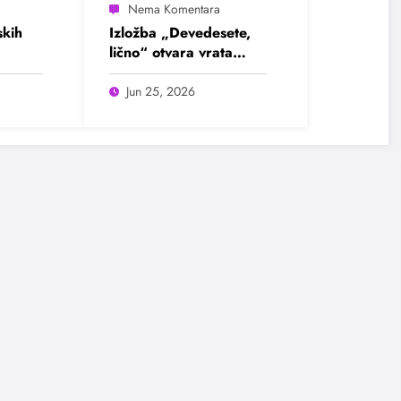
kih
Izložba „Devedesete,
lično“ otvara vrata
u
intimnim pričama jedne
ada
burne decenije
Jun 25, 2026