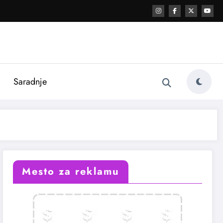
i
Saradnje
Mesto za reklamu