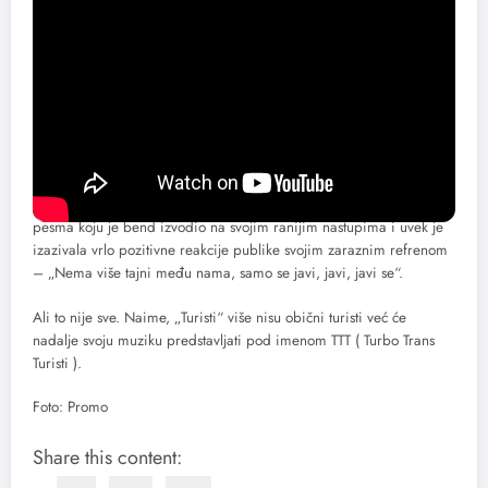
pun iznenađenja je odlično prihvaćen i od kritike i od publike.
Njegova privlačnost sastoji se iz spoja sirovog, tvrdog i
alternativnog što vas tera na neprekidno slušanje.
U situaciji kada su već više od godinu dana ključne reči u našim
životima pandemija ( ili plandemija ), socijalna distanca, maska,
vakcina i kada nam govore da smo na pragu četvrtog talasa
pandemije, dolazi nam vest da su „Turisti“ odlučili da nas obraduju
svojim novim izdanjem. Biće to EP sa četri numere. EP pod
nazivom „Ništa…“ najavljuje spot za pesmu „Šimpanza“. To je
pesma koju je bend izvodio na svojim ranijim nastupima i uvek je
izazivala vrlo pozitivne reakcije publike svojim zaraznim refrenom
– „Nema više tajni među nama, samo se javi, javi, javi se“.
Ali to nije sve. Naime, „Turisti“ više nisu obični turisti već će
nadalje svoju muziku predstavljati pod imenom TTT ( Turbo Trans
Turisti ).
Foto: Promo
Share this content: