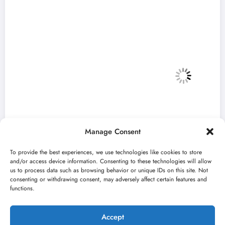
Manage Consent
To provide the best experiences, we use technologies like cookies to store
and/or access device information. Consenting to these technologies will allow
us to process data such as browsing behavior or unique IDs on this site. Not
consenting or withdrawing consent, may adversely affect certain features and
„Najveći mali festival u Vojvodini“ i ovog
functions.
avgusta u Sremskoj Mitrovici
jun 23, 2026
Kulturni kišobran
Accept