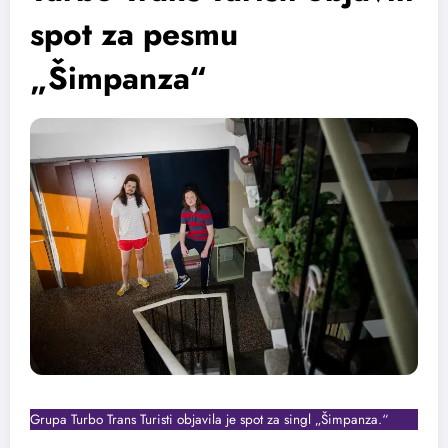
spot za pesmu
„Šimpanza“
Grupa Turbo Trans Turisti objavila je spot za singl „Šimpanza.“