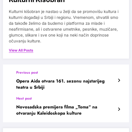
Kulturni kišobran je nastao u želji da se promovišu kultura i
kulturni događaji u Srbiji i regionu. Vremenom, shvatili smo
da takođe želimo da budemo i platforma za mlade i
neafirmisane, ali i ostvarene umetnike, pesnike, muzičare,
glumce, slikare i sve one koji na neki način doprinose
očuvanju kulture.
View All Posts
Previous post
Opera Aida otvara 161. sezonu najstarijeg
teatra u Srbiji
Next post
Novosadska premijera filma „Toma“ na
otvaranju Kaleidoskopa kulture