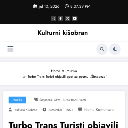
Skoči
jul 10, 2026
8:37:40 PM
na
sadržaj
Kulturni kišobran
Home
Muzika
Turbo Trans Turisti objavili spot za pesmu „Šimpanza“
,
,
Muzika
Šimpanza
SPot
Turbo Trans Turisti
Kulturni Kišobran
Septembar 1, 2021
Turbo Trans Turisti objavili