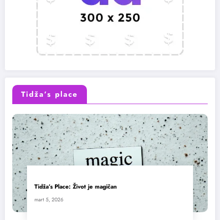
Tidža’s place
Tidža’s Place: Život je magičan
mart 5, 2026