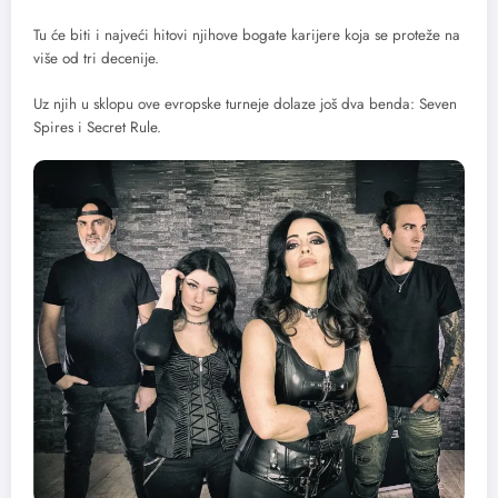
Tu će biti i najveći hitovi njihove bogate karijere koja se proteže na
više od tri decenije.
Uz njih u sklopu ove evropske turneje dolaze još dva benda: Seven
Spires i Secret Rule.