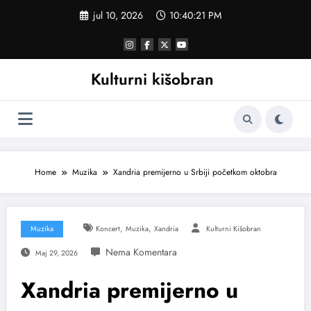
Skoči
jul 10, 2026
10:40:22 PM
na
sadržaj
Kulturni kišobran
Home
Muzika
Xandria premijerno u Srbiji početkom oktobra
,
,
Muzika
Koncert
Muzika
Xandria
Kulturni Kišobran
Maj 29, 2026
Xandria premijerno u