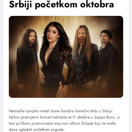
Srbiji početkom oktobra
Nemačke sympho metal ikone Xandria konačno stižu u Srbiju.
Njihov premijerni koncert održaće se 9. oktobra u Zappa Barci, a
tom prilikom promovisaće svoj novi album Eclipse koji će svetlo
dana ugledati početkom avgusta.