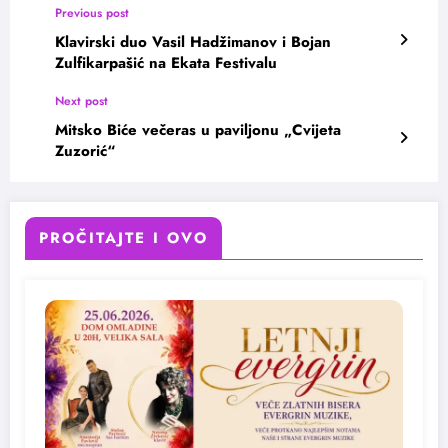
Previous post
Klavirski duo Vasil Hadžimanov i Bojan
Zulfikarpašić na Ekata Festivalu
Next post
Mitsko Biće večeras u paviljonu „Cvijeta
Zuzorić“
PROČITAJTE I OVO