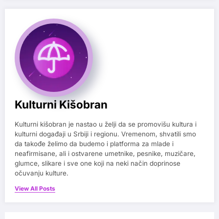
Kulturni Kišobran
Kulturni kišobran je nastao u želji da se promovišu kultura i
kulturni događaji u Srbiji i regionu. Vremenom, shvatili smo
da takođe želimo da budemo i platforma za mlade i
neafirmisane, ali i ostvarene umetnike, pesnike, muzičare,
glumce, slikare i sve one koji na neki način doprinose
očuvanju kulture.
View All Posts