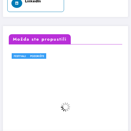
LinkedIn
Možda ste propustili
FESTIVALI