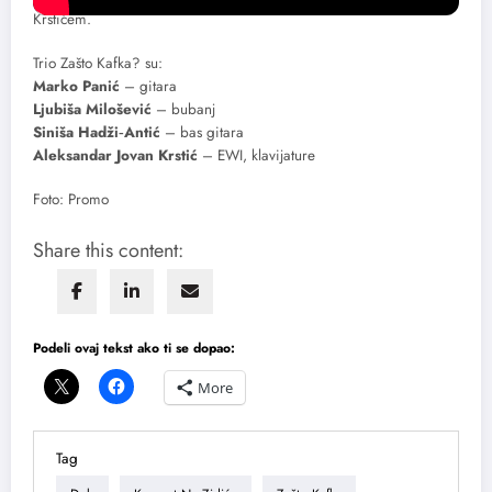
Krstićem.
Trio Zašto Kafka? su:
Marko Panić
– gitara
Ljubiša Milošević
– bubanj
Siniša Hadži‐Antić
– bas gitara
Aleksandar Jovan Krstić
– EWI, klavijature
Foto: Promo
Share this content:
Podeli ovaj tekst ako ti se dopao:
More
Tag