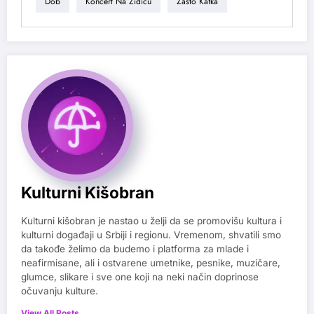
Dob
Koncert Na Zidiću
Zašto Kafka
Kulturni Kišobran
Kulturni kišobran je nastao u želji da se promovišu kultura i
kulturni događaji u Srbiji i regionu. Vremenom, shvatili smo
da takođe želimo da budemo i platforma za mlade i
neafirmisane, ali i ostvarene umetnike, pesnike, muzičare,
glumce, slikare i sve one koji na neki način doprinose
očuvanju kulture.
View All Posts