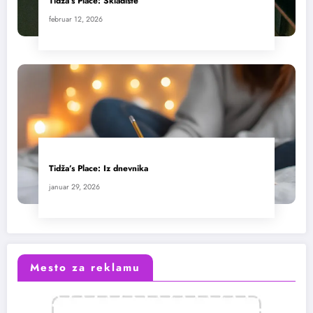
Tidža’s Place: Skladište
februar 12, 2026
Tidža’s Place: Iz dnevnika
januar 29, 2026
Mesto za reklamu