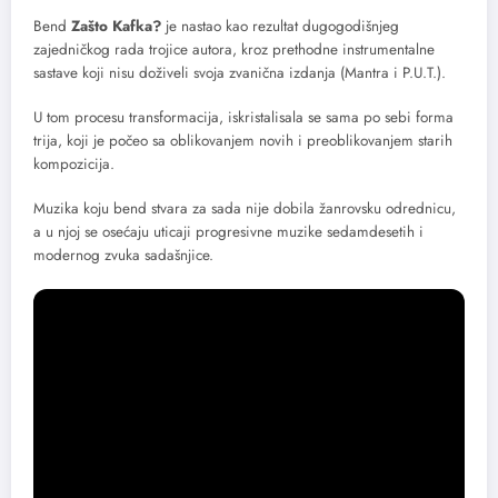
Bend
Zašto Kafka?
je nastao kao rezultat dugogodišnjeg
zajedničkog rada trojice autora, kroz prethodne instrumentalne
sastave koji nisu doživeli svoja zvanična izdanja (Mantra i P.U.T.).
U tom procesu transformacija, iskristalisala se sama po sebi forma
trija, koji je počeo sa oblikovanjem novih i preoblikovanjem starih
kompozicija.
Muzika koju bend stvara za sada nije dobila žanrovsku odrednicu,
a u njoj se osećaju uticaji progresivne muzike sedamdesetih i
modernog zvuka sadašnjice.