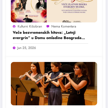
Kulturni Kišobran
Veče bezvremenskih hitova: „Letnji
evergrin“ u Domu omladine Beograda
25. juna
Jun 25, 2026