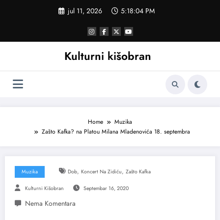
Skoči
jul 11, 2026
5:18:04 PM
na
sadržaj
Kulturni kišobran
Home
Muzika
Zašto Kafka? na Platou Milana Mladenovića 18. septembra
,
,
Muzika
Dob
Koncert Na Zidiću
Zašto Kafka
Kulturni Kišobran
Septembar 16, 2020