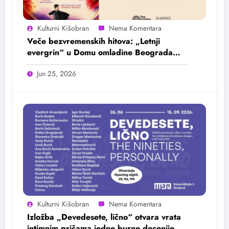
Kulturni Kišobran
Veče bezvremenskih hitova: „Letnji
evergrin“ u Domu omladine Beograda
25. juna
Jun 25, 2026
Kulturni Kišobran
Izložba „Devedesete, lično“ otvara vrata
intimnim pričama jedne burne decenije