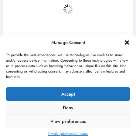
Manage Consent
To provide the best experiences, we use technologies like cookies to store
and/or access device information. Consenting to these technologies will allow
us to process data such as browsing behavior or unique IDs on this site. Not
consenting or withdrawing consent, may adversely affect certain features and
 Bitef u
„Najveći mali festival u Vojvod
functions.
avgusta u Sremskoj Mitrovici
jun 23, 2026
Kulturni kišobran
Accept
Deny
View preferences
O nama
Uslovi
Kontakt
2026
Kulturni kišobran
| Powered By
SpiceThemes
Pravila privatnosti
O nama