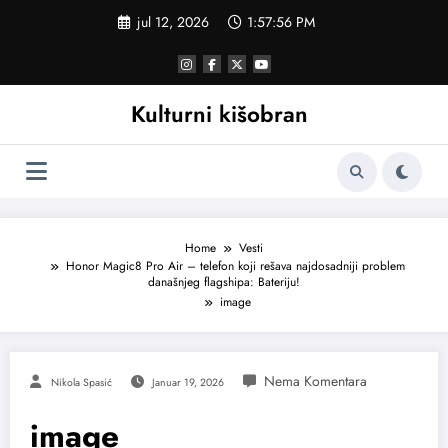
Skoči
jul 12, 2026
1:57:57 PM
na
sadržaj
Kulturni kišobran
Home
Vesti
Honor Magic8 Pro Air – telefon koji rešava najdosadniji problem
današnjeg flagshipa: Bateriju!
image
Nikola Spasić
Januar 19, 2026
image