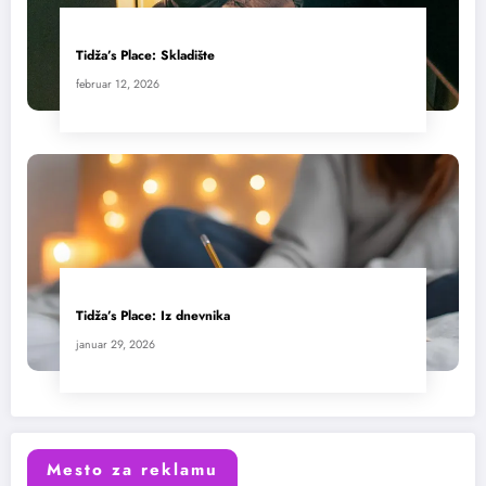
Tidža’s Place: Skladište
februar 12, 2026
Tidža’s Place: Iz dnevnika
januar 29, 2026
Mesto za reklamu