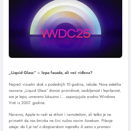
„Liquid Glass“ – lepa fasada, ali već viđena?
Najveći vizuelni skok u poslednjih 10 godina, rekoše. Nova estetika
nazvana „Liquid Glass“ donosi providnost, zaobljenost i lepršavost,
sve je lepo, umereno luksuzno i… zapanjujuće srodno Windows
Visti iz 2007. godine.
Naravno, Apple to radi sa stilom i ravnotežom, ali teško je ne
primetiti da nas šminka ne čini nužno novim čovekom. Pitanje
ostaje:
da li je reč o dizajnerskom napretku ili samo o promeni