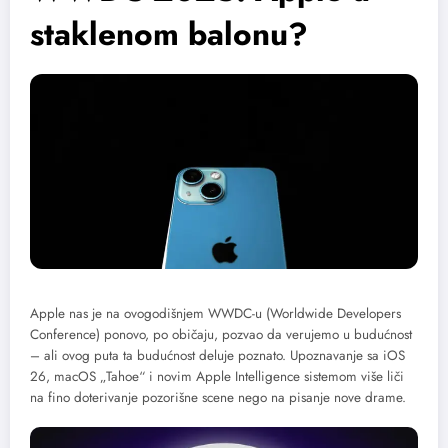
staklenom balonu?
Apple nas je na ovogodišnjem WWDC-u (Worldwide Developers
Conference) ponovo, po običaju, pozvao da verujemo u budućnost
– ali ovog puta ta budućnost deluje poznato. Upoznavanje sa iOS
26, macOS „Tahoe“ i novim Apple Intelligence sistemom više liči
na fino doterivanje pozorišne scene nego na pisanje nove drame.