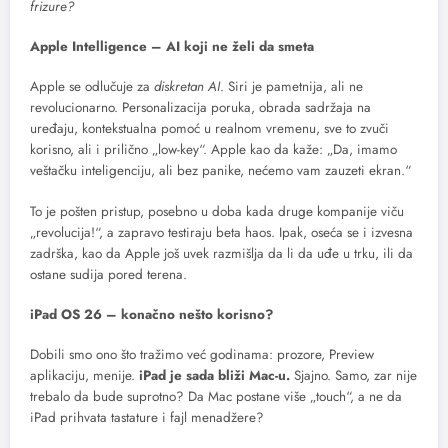
frizure?
Apple Intelligence – AI koji ne želi da smeta
Apple se odlučuje za
diskretan AI
. Siri je pametnija, ali ne
revolucionarno. Personalizacija poruka, obrada sadržaja na
uređaju, kontekstualna pomoć u realnom vremenu, sve to zvuči
korisno, ali i prilično „low-key“. Apple kao da kaže: „Da, imamo
veštačku inteligenciju, ali bez panike, nećemo vam zauzeti ekran.“
To je pošten pristup, posebno u doba kada druge kompanije viču
„revolucija!“, a zapravo testiraju beta haos. Ipak, oseća se i izvesna
zadrška, kao da Apple još uvek razmišlja da li da uđe u trku, ili da
ostane sudija pored terena.
iPad OS 26 – konačno nešto korisno?
Dobili smo ono što tražimo već godinama: prozore, Preview
aplikaciju, menije.
iPad je sada bliži Mac-u.
Sjajno. Samo, zar nije
trebalo da bude suprotno? Da Mac postane više „touch“, a ne da
iPad prihvata tastature i fajl menadžere?