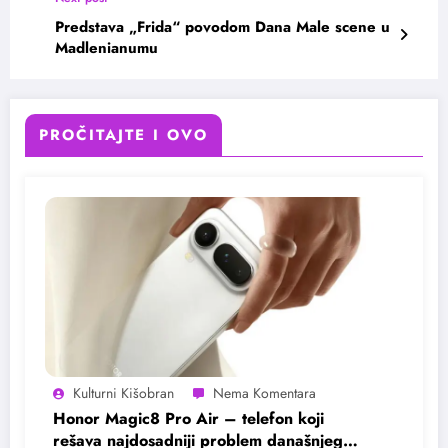
Predstava „Frida“ povodom Dana Male scene u
Madlenianumu
PROČITAJTE I OVO
Kulturni Kišobran
Honor Magic8 Pro Air – telefon koji
rešava najdosadniji problem današnjeg