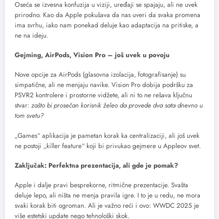
Oseća se izvesna konfuzija u viziji, uređaji se spajaju, ali ne uvek
prirodno. Kao da Apple pokušava da nas uveri da svaka promena
ima svrhu, iako nam ponekad deluje kao adaptacija na pritiske, a
ne na ideju.
Gejming, AirPods, Vision Pro – još uvek u povoju
Nove opcije za AirPods (glasovna izolacija, fotografisanje) su
simpatične, ali ne menjaju navike. Vision Pro dobija podršku za
PSVR2 kontrolere i prostorne vidžete, ali ni to ne rešava ključnu
stvar:
zašto bi prosečan korisnik želeo da provede dva sata dnevno u
tom svetu?
„Games“ aplikacija je pametan korak ka centralizaciji, ali još uvek
ne postoji „killer feature“ koji bi privukao gejmere u Appleov svet.
Zaključak: Perfektna prezentacija, ali gde je pomak?
Apple i dalje pravi besprekorne, ritmične prezentacije. Svašta
deluje lepo, ali ništa ne menja pravila igre. I to je u redu, ne mora
svaki korak biti ogroman. Ali je važno reći i ovo: WWDC 2025 je
više estetski update nego tehnološki skok.