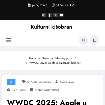
Skoči
jul 9, 2026
11:54:30 AM
na
sadržaj
Kulturni kišobran
Home
Nauka
Tehnologija
IT
WWDC 2025: Apple u staklenom balonu?
,
,
IT
Ai
Apple
Wwdc2025
Nikola Spasić
Jun 11, 2025
WWDC 2025: Apple u