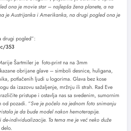
ed ona je movie star – najlepša žena planete, a na
a je Austrijanka i Amerikanka, na drugi pogled ona je
a drugi pogled”:
vic/353
Marije Šartmiler je foto-print na na 3mm
azane obrijane glave – simboli desnice, huligana,
nika, potlačenih ljudi u logorima. Glava bez kose
ogu da izazovu sažaljenje, mržnju ili strah. Rad Eve
 različite pristupe i ostavlja nas sa svedenim, sumornim
h od pozadi. “
Sve je počelo na jednom foto snimanju
ristala je da bude model nakon hemoterapije.
 i de-individualizacije. Ta tema me je već neko duže
 delo.