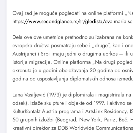
Ovaj rad je moguće pogledati na online platformi „N
https://www.secondglance.rs/sr/gledista/eva-maria-sc
Dela ove dve umetnice prethodno su izabrana na konk
evropska društva posmatraju sebe i „druge”, kao i one 
Austrijanci i Srbi imaju jedni o drugima uprkos – ili u
istorija migracija. Online platforma „Na drugi pogle
okrenuta je u godini obeležavanja 20 godina od osniv
godina od uspostavljanja diplomatskih odnosa između 
Lana Vasiljević (1973) je diplomirala i magistrirala na
odsek). Izlaže skulpture i objekte od 1997. i aktivno s
KulturKontakt Austria programa i ArtsLink Residency, I
50 grupnih izložbi (Beograd, New York, Pariz, Beč, H
kreativni direktor za DDB Worldwide Communications G