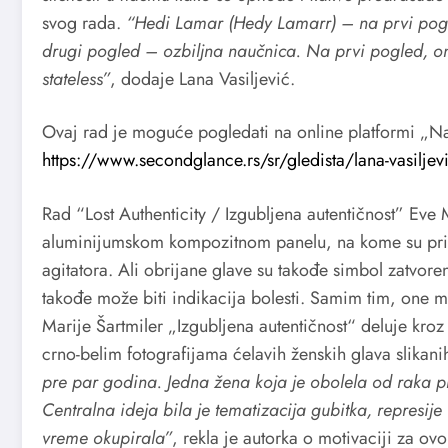
svog rada.
“Hedi Lamar (Hedy Lamarr) – na prvi pogl
drugi pogled – ozbiljna naučnica. Na prvi pogled, on
stateless”
, dodaje Lana Vasiljević.
Ovaj rad je moguće pogledati na online platformi „N
https://www.secondglance.rs/sr/gledista/lana-vasilje
Rad “Lost Authenticity / Izgubljena autentičnost” Eve 
aluminijumskom kompozitnom panelu, na kome su prik
agitatora. Ali obrijane glave su takođe simbol zatvore
takođe može biti indikacija bolesti. Samim tim, one m
Marije Šartmiler „Izgubljena autentičnost“ deluje kroz
crno-belim fotografijama ćelavih ženskih glava slikani
pre par godina. Jedna žena koja je obolela od raka p
Centralna ideja bila je tematizacija gubitka, represije
vreme okupirala”
, rekla je autorka o motivaciji za ovo