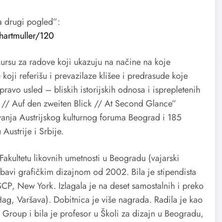
a drugi pogled”:
hartmuller/120
ursu za radove koji ukazuju na načine na koje
koji referišu i prevazilaze klišee i predrasude koje
pravo usled – bliskih istorijskih odnosa i isprepletenih
d // Auf den zweiten Blick // At Second Glance”
anja Austrijskog kulturnog foruma Beograd i 185
Austrije i Srbije.
 Fakultetu likovnih umetnosti u Beogradu (vajarski
e bavi grafičkim dizajnom od 2002. Bila je stipendista
SCP, New York. Izlagala je na deset samostalnih i preko
ag, Varšava). Dobitnica je više nagrada. Radila je kao
roup i bila je profesor u Školi za dizajn u Beogradu,