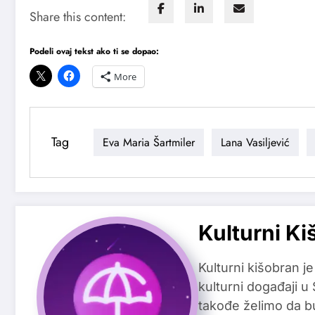
Share this content:
Podeli ovaj tekst ako ti se dopao:
More
Tag
Eva Maria Šartmiler
Lana Vasiljević
Kulturni Ki
Kulturni kišobran je
kulturni događaji u
takođe želimo da b