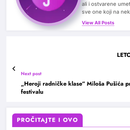
ali i ostvarene ume
sve one koji na nek
View All Posts
LETO
Next post
„Heroji radničke klase“ Miloša Pušića 
festivalu
PROČITAJTE I OVO