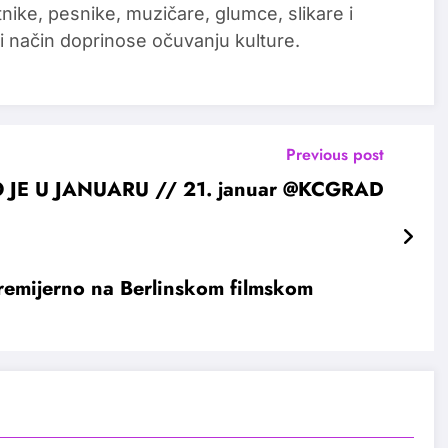
tnike, pesnike, muzičare, glumce, slikare i
i način doprinose očuvanju kulture.
Previous post
 JE U JANUARU // 21. januar @KCGRAD
premijerno na Berlinskom filmskom