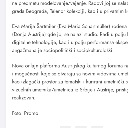
na predmetu modelovanje/vajanje. Radovi joj se nal
grada Beograda, Telenor kolekciji, kao i u privatnim k
Eva Marija Šartmiler (Eva Maria Schartmüller) rođena j
(Donja Austrija) gde joj se nalazi studio. Radi u polju 
digitalne tehnologije, kao i u polju performansa eksp
angažmana je sociopolitički i sociokulturološki.
Nova onlajn platforma Austrijskog kulturnog foruma nas
i mogućnosti koje se otvaraju sa novim vidovima umet
kao izlagački prostor za tematski i kurirani umetnički s
vizuelnih umetnika/umetnica iz Srbije i Austrije, prist
realizovan.
Foto: Promo