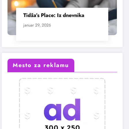
Tidža’s Place: Iz dnevnika
januar 29, 2026
Mesto za reklamu