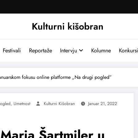
Kulturni kišobran
Festivali
Reportaže
Intervju
Kolumne
Konkurs
 januarskom fokusu online platforme „Na drugi pogled”
,
ogled
Umetnost
Kulturni Kišobran
Januar 21, 2022
 Maria Šartmiler u