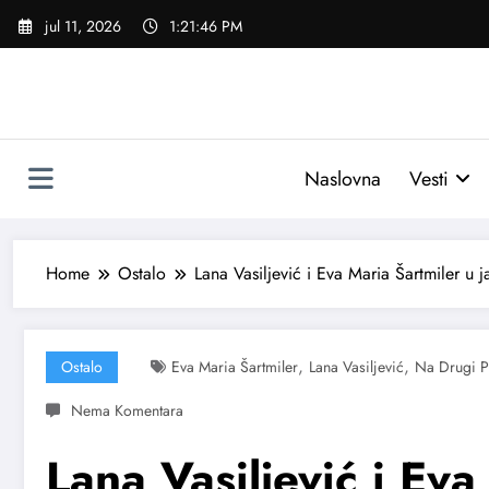
Skoči
jul 11, 2026
1:21:47 PM
na
sadržaj
Naslovna
Vesti
Home
Ostalo
Lana Vasiljević i Eva Maria Šartmiler u
,
,
Ostalo
Eva Maria Šartmiler
Lana Vasiljević
Na Drugi P
Lana Vasiljević i Eva