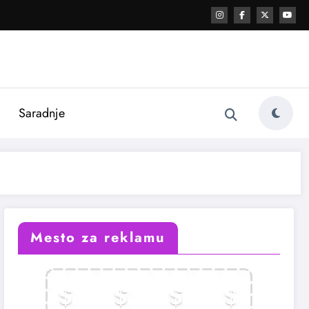
i
Saradnje
Mesto za reklamu