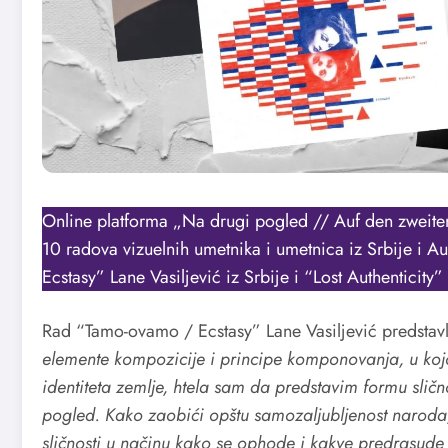
Online platforma „Na drugi pogled // Auf den zweiten
10 radova vizuelnih umetnika i umetnica iz Srbije i A
Ecstasy” Lane Vasiljević iz Srbije i “Lost Authenticity”
Rad “Tamo-ovamo / Ecstasy” Lane Vasiljević predstavl
elemente kompozicije i principe komponovanja, u kojo
identiteta zemlje, htela sam da predstavim formu sličn
pogled. Kako zaobići opštu samozaljubljenost naroda
sličnosti u načinu kako se ophode i kakve predrasu