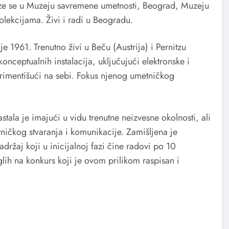
aze se u Muzeju savremene umetnosti, Beograd, Muzeju
olekcijama. Živi i radi u Beogradu.
e 1961. Trenutno živi u Beču (Austrija) i Pernitzu
konceptualnih instalacija, uključujući elektronske i
erimentišući na sebi. Fokus njenog umetničkog
tala je imajući u vidu trenutne neizvesne okolnosti, ali
ničkog stvaranja i komunikacije. Zamišljena je
adržaj koji u inicijalnoj fazi čine radovi po 10
iglih na konkurs koji je ovom prilikom raspisan i