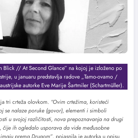
 Blick // At Second Glance” na kojoj je izloženo po
ustrije, u januaru predstavlja radove „Tamo-ovamo /
 austrijske autorke Eve Marije Šartmiler (Schartmüller).
ja tri crteža olovkom.
“Ovim crtežima, koristeći
j se nalaze poruke (govor), elementi i simboli
osti u svojoj različitosti, nova prepoznavanja na drugi
, čije ih ogledalo usporava da vide međusobne
de imaju prema Drugom”
, pojasnila je autorka u opisu