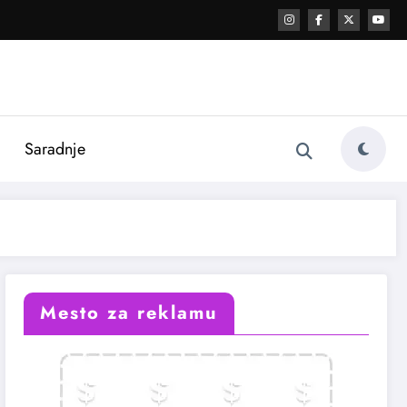
i
Saradnje
Mesto za reklamu