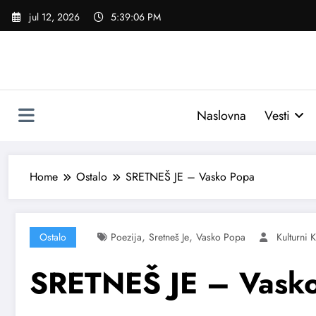
Skoči
jul 12, 2026
5:39:07 PM
na
sadržaj
Naslovna
Vesti
Home
Ostalo
SRETNEŠ JE – Vasko Popa
,
,
Ostalo
Poezija
Sretneš Je
Vasko Popa
Kulturni 
SRETNEŠ JE – Vask