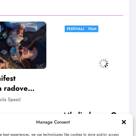
FESTIVALI
FILM
FESTIV
Mladi glumac Ognjen
Poči
Manage Consent
Mićović otvara 13.
Pog
Bašta Fest
fest
e best experiences, we use technologies like cookies to store and/or access