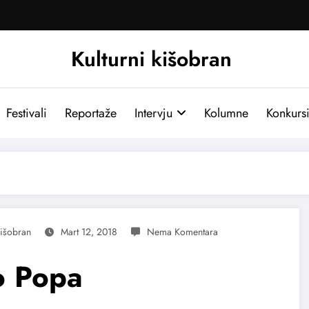
Kulturni kišobran
Festivali
Reportaže
Intervju
Kolumne
Konkurs
Kišobran
Mart 12, 2018
o Popa