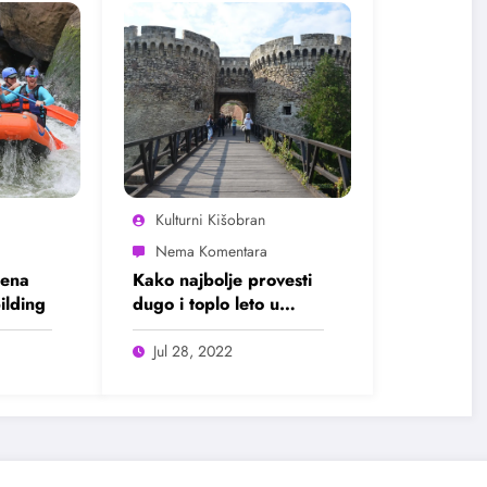
Kulturni Kišobran
šena
Kako najbolje provesti
ilding
dugo i toplo leto u
Beogradu?
Jul 28, 2022