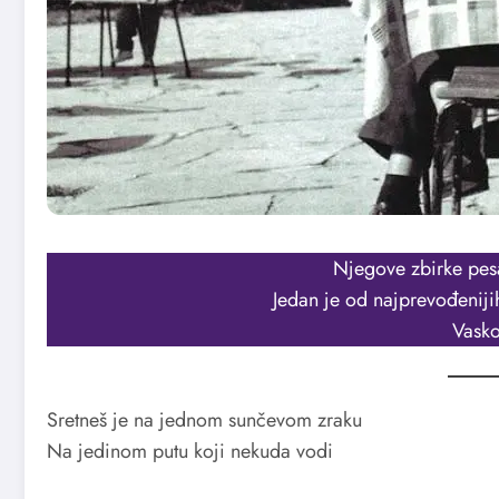
Njegove zbirke pes
Jedan je od najprevođeniji
Vasko
Sretneš je na jednom sunčevom zraku
Na jedinom putu koji nekuda vodi