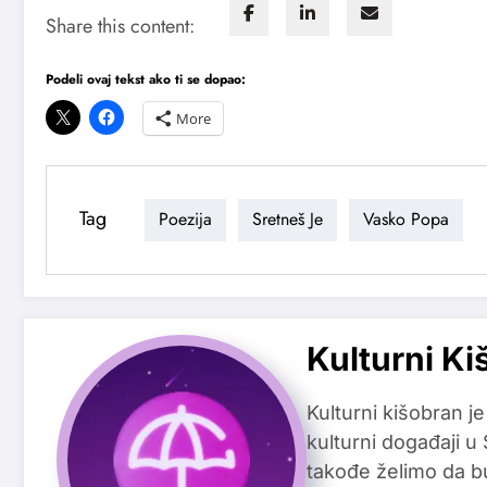
Share this content:
Podeli ovaj tekst ako ti se dopao:
More
Tag
Poezija
Sretneš Je
Vasko Popa
Kulturni Ki
Kulturni kišobran je
kulturni događaji u
takođe želimo da b