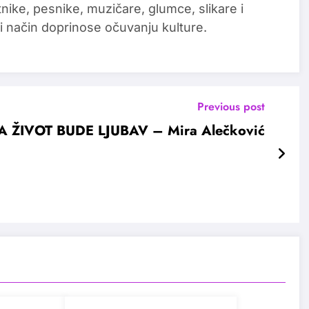
tnike, pesnike, muzičare, glumce, slikare i
i način doprinose očuvanju kulture.
Previous post
A ŽIVOT BUDE LJUBAV – Mira Alečković