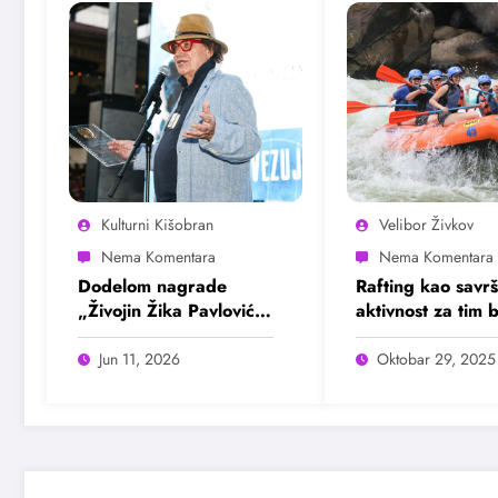
Kulturni Kišobran
Velibor Živkov
Dodelom nagrade
Rafting kao savr
„Živojin Žika Pavlović“
aktivnost za tim b
Lordanu Zafranoviću
svečano otvoren 2.
Jun 11, 2026
Oktobar 29, 2025
Balkanski festival
filmske režije