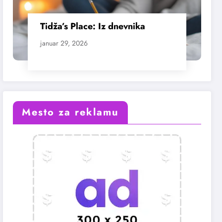
Tidža’s Place: Iz dnevnika
januar 29, 2026
Mesto za reklamu