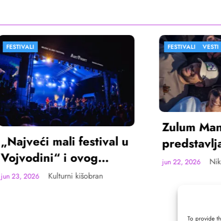
FESTIVALI
VESTI
Zulum Manifest
i festival u
predstavlja radove
i ovog
deset finalista u
Nikola Spasić
jun 22, 2026
remskoj
Madlenianumu
ni kišobran
To provide th