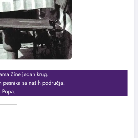
ama čine jedan krug.
h pesnika sa naših područja.
 Popa.