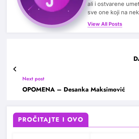
ali i ostvarene ume
sve one koji na nek
View All Posts
D
Next post
OPOMENA – Desanka Maksimović
PROČITAJTE I OVO