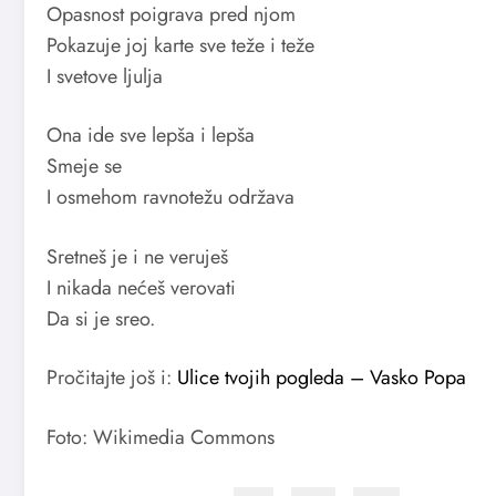
Opasnost poigrava pred njom
Pokazuje joj karte sve teže i teže
I svetove ljulja
Ona ide sve lepša i lepša
Smeje se
I osmehom ravnotežu održava
Sretneš je i ne veruješ
I nikada nećeš verovati
Da si je sreo.
Pročitajte još i:
Ulice tvojih pogleda – Vasko Popa
Foto: Wikimedia Commons