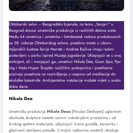
Oktobarski salon – Beogradsko bijenale, na temu „Sanjari“ u
Beograd donosi umetničke produkcije iz različitih delova sveta.
Među 64 umetnica i umetnika i četrdesetak radova produkovanih
za 58. izdanje Oktobarskog salona, posebno mesto u izboru
italjanskih kustosa Ilarije Marote i Andree Bačina imaju radovi
postavljeni u parku ispred Muzeja Jugoslavije. Uklapajući se u ovaj
ambijent, ali i menjajući ga, umetnici Nikola Dee, Guan Sjao, Pjer
Uig i Maks Huper Šnajder različitim postupcima i poetikama
pozivaju posetioce na razmišljanja u rasponu od meditacije do
ekološke katastrofe. Ambijentalne instalacije možete videti u svako
doba dana.
Nikola Dee
Umetnička produkcija
Nikole Deea
[Nicolas Deshayes] uglavnom
obuhvata skulpture nastale raznim industrijskim procesima i od
širokog spektra materijala, uključujući liveno gvožđe, keramiku i
glazirano zemljano posuđe. U svojim radovima umetnik istražuje