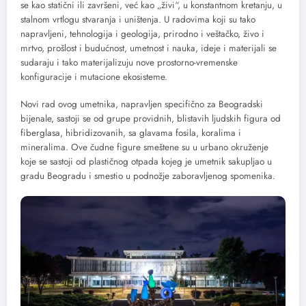
se kao statični ili završeni, već kao „živi“, u konstantnom kretanju, u
stalnom vrtlogu stvaranja i uništenja. U radovima koji su tako
napravljeni, tehnologija i geologija, prirodno i veštačko, živo i
mrtvo, prošlost i budućnost, umetnost i nauka, ideje i materijali se
sudaraju i tako materijalizuju nove prostorno-vremenske
konfiguracije i mutacione ekosisteme.
Novi rad ovog umetnika, napravljen specifično za Beogradski
bijenale, sastoji se od grupe providnih, blistavih ljudskih figura od
fiberglasa, hibridizovanih, sa glavama fosila, koralima i
mineralima. Ove čudne figure smeštene su u urbano okruženje
koje se sastoji od plastičnog otpada kojeg je umetnik sakupljao u
gradu Beogradu i smestio u podnožje zaboravljenog spomenika.