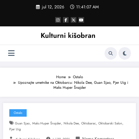
Skoči
jul 12, 2026
11:41:08 AM
na
sadržaj
Kulturni kišobran
Home
Ostalo
Upoznajte umetnike na Oktobarcu: Nikola Dee, Guan Sjao, Pjer Uig i
Maks Huper Šnajder
Ostalo
,
,
,
,
,
Guan Sjao
Maks Huper Šnajder
Nikola Dee
Oktobarac
Oktobarski Salon
Pjer Uig