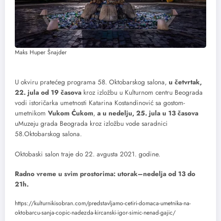
Maks Huper Šnajder
U okviru pratećeg programa 58. Oktobarskog salona,
u četvrtak,
22. jula od 19 časova
kroz izložbu u Kulturnom centru Beograda
vodi istoričarka umetnosti Katarina Kostandinović sa gostom-
umetnikom
Vukom Ćukom
,
a u nedelju, 25. jula u 13 časova
uMuzeju grada Beograda kroz izložbu vode saradnici
58.Oktobarskog salona.
Oktobaski salon traje do 22. avgusta 2021. godine.
Radno vreme u svim prostorima: utorak–nedelja od 13 do
21h.
https://kulturnikisobran.com/predstavljamo-cetiri-domaca-umetnika-na-
oktobarcu-sanja-copic-nadezda-kircanski-igor-simic-nenad-gajic/