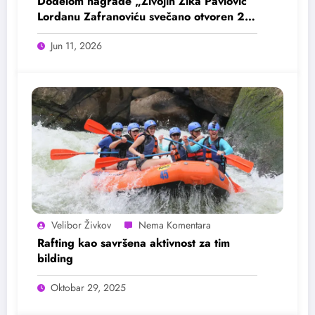
Dodelom nagrade „Živojin Žika Pavlović“
Lordanu Zafranoviću svečano otvoren 2.
Balkanski festival filmske režije
Jun 11, 2026
Velibor Živkov
Rafting kao savršena aktivnost za tim
bilding
Oktobar 29, 2025