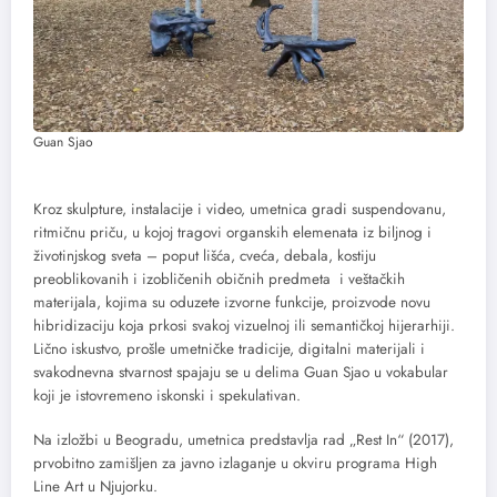
Guan Sjao
Kroz skulpture, instalacije i video, umetnica gradi suspendovanu,
ritmičnu priču, u kojoj tragovi organskih elemenata iz biljnog i
životinjskog sveta – poput lišća, cveća, debala, kostiju
preoblikovanih i izobličenih običnih predmeta i veštačkih
materijala, kojima su oduzete izvorne funkcije, proizvode novu
hibridizaciju koja prkosi svakoj vizuelnoj ili semantičkoj hijerarhiji.
Lično iskustvo, prošle umetničke tradicije, digitalni materijali i
svakodnevna stvarnost spajaju se u delima Guan Sjao u vokabular
koji je istovremeno iskonski i spekulativan.
Na izložbi u Beogradu, umetnica predstavlja rad „Rest In“ (2017),
prvobitno zamišljen za javno izlaganje u okviru programa High
Line Art u Njujorku.