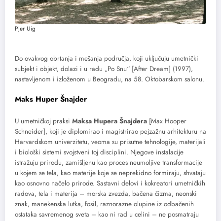
Pjer Uig
Do ovakvog obrtanja i mešanja područja, koji uključuju umetnički
subjekt i objekt, dolazi i u radu „Po Snu“ [After Dream] (1997),
nastavljenom i izloženom u Beogradu, na 58. Oktobarskom salonu.
Maks Huper Šnajder
U umetničkoj praksi
Maksa Hupera Šnajdera
[Max Hooper
Schneider], koji je diplomirao i magistrirao pejzažnu arhitekturu na
Harvardskom univerzitetu, veoma su prisutne tehnologije, materijali
i biološki sistemi svojstveni toj disciplini. Njegove instalacije
istražuju prirodu, zamišljenu kao proces neumoljive transformacije
u kojem se tela, kao materije koje se neprekidno formiraju, shvataju
kao osnovno načelo prirode. Sastavni delovi i kokreatori umetničkih
radova, tela i materija – morska zvezda, bačena čizma, neonski
znak, manekenska lutka, fosil, raznorazne olupine iz odbačenih
ostataka savremenog sveta – kao ni rad u celini – ne posmatraju