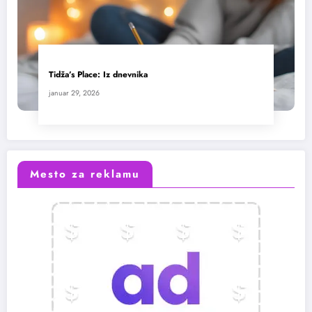
Tidža’s Place: Iz dnevnika
januar 29, 2026
Mesto za reklamu