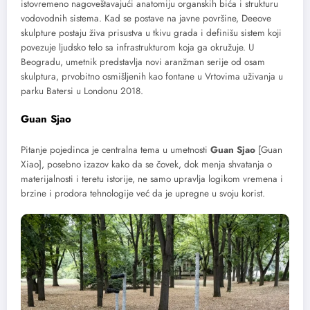
istovremeno nagoveštavajući anatomiju organskih bića i strukturu
vodovodnih sistema. Kad se postave na javne površine, Deeove
skulpture postaju živa prisustva u tkivu grada i definišu sistem koji
povezuje ljudsko telo sa infrastrukturom koja ga okružuje. U
Beogradu, umetnik predstavlja novi aranžman serije od osam
skulptura, prvobitno osmišljenih kao fontane u Vrtovima uživanja u
parku Batersi u Londonu 2018.
Guan Sjao
Pitanje pojedinca je centralna tema u umetnosti
Guan Sjao
[Guan
Xiao], posebno izazov kako da se čovek, dok menja shvatanja o
materijalnosti i teretu istorije, ne samo upravlja logikom vremena i
brzine i prodora tehnologije već da je upregne u svoju korist.