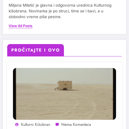
Miljana Miletić je glavna i odgovorna urednica Kulturnog
kišobrana. Novinarka je po struci, time se i bavi, a u
slobodno vreme piše pesme.
View All Posts
PROČITAJTE I OVO
Kulturni Kišobran