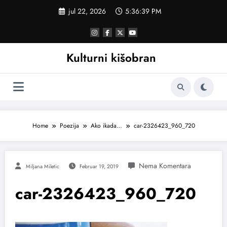
Skoči
jul 22, 2026
5:36:39 PM
na
sadržaj
Kulturni kišobran
Home
Poezija
Ako ikada…
car-2326423_960_720
Miljana Miletic
Februar 19, 2019
car-2326423_960_720