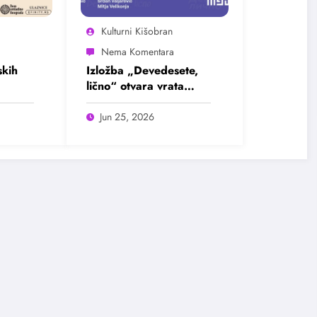
Kulturni Kišobran
kih
Izložba „Devedesete,
lično“ otvara vrata
u
intimnim pričama jedne
ada
burne decenije
Jun 25, 2026