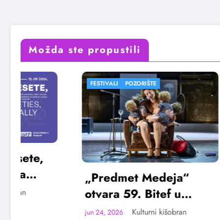
Možda ste propustili
FESTIVALI
POZORIŠTE
FESTIVAL
„Predmet Medeja“
„Najve
otvara 59. Bitef u
Vojvo
septembru
avgus
Kulturni kišobran
jun 24, 2026
jun 23, 20