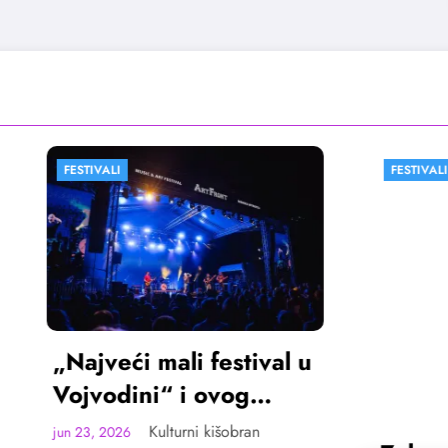
I
FESTIVALI
VESTI
ći mali festival u
dini“ i ovog
ta u Sremskoj
Kulturni kišobran
26