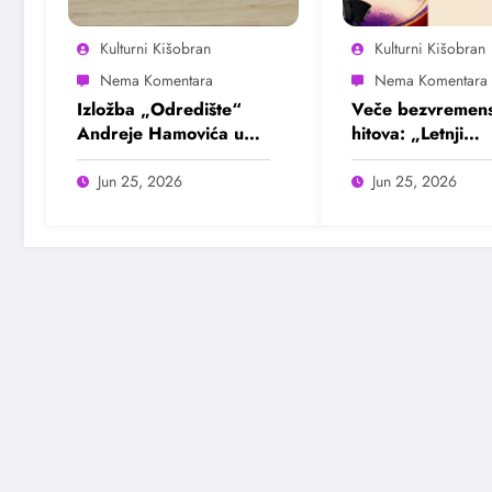
Kulturni Kišobran
Kulturni Kišobran
Izložba „Odredište“
Veče bezvremens
Andreje Hamovića u
hitova: „Letnji
Bioskopu Balkan
evergrin“ u Dom
omladine Beogr
Jun 25, 2026
Jun 25, 2026
25. juna