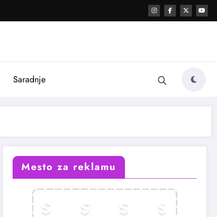
i
Saradnje
Mesto za reklamu