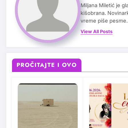
Miljana Miletić je 
kišobrana. Novinark
vreme piše pesme.
View All Posts
PROČITAJTE I OVO