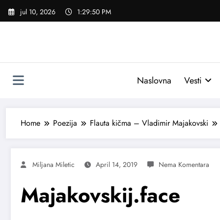
Skoči
jul 10, 2026
1:29:51 PM
na
sadržaj
Naslovna
Vesti
Home
Poezija
Flauta kičma – Vladimir Majakovski
Miljana Miletic
April 14, 2019
Majakovskij.face