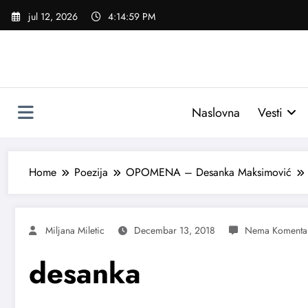
Skoči
jul 12, 2026
4:14:59 PM
na
sadržaj
Naslovna
Vesti
Home
Poezija
OPOMENA – Desanka Maksimović
Miljana Miletic
Decembar 13, 2018
desanka