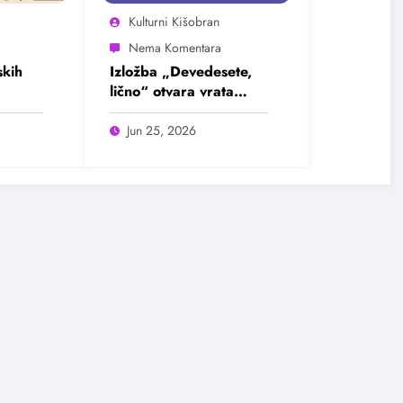
Kulturni Kišobran
kih
Izložba „Devedesete,
lično“ otvara vrata
u
intimnim pričama jedne
ada
burne decenije
Jun 25, 2026