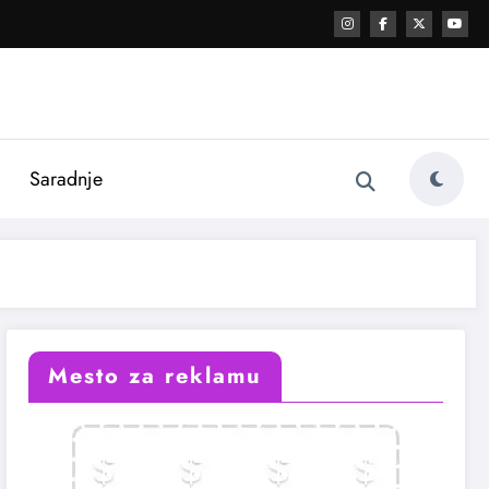
i
Saradnje
Mesto za reklamu