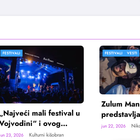
FESTIVALI
VESTI
Zulum Manifest
ći mali festival u
predstavlja rado
ini“ i ovog
deset finalista u
Nikola Spasić
jun 22, 2026
ta u Sremskoj
Madlenianumu
Kulturni kišobran
6