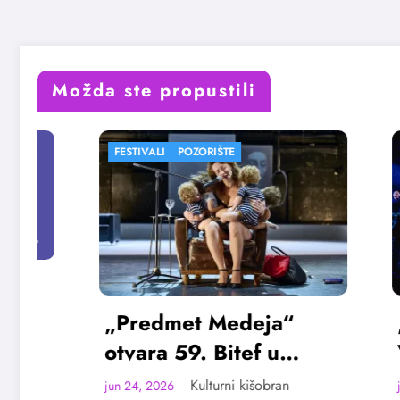
Možda ste propustili
FESTIVALI
POZORIŠTE
FESTIVALI
„Predmet Medeja“
„Najve
otvara 59. Bitef u
Vojvod
septembru
avgus
Kulturni kišobran
jun 24, 2026
jun 23, 202