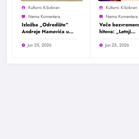
Kulturni Kišobran
Kulturni Kišobran
Izložba „Odredište“
Veče bezvremens
Andreje Hamovića u
hitova: „Letnji
Bioskopu Balkan
evergrin“ u Dom
omladine Beogr
Jun 25, 2026
Jun 25, 2026
25. juna