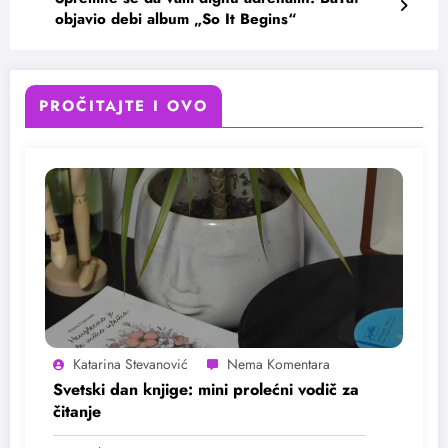
objavio debi album „So It Begins“
PROČITAJTE I OVO
Katarina Stevanović
Svetski dan knjige: mini prolećni vodič za
čitanje