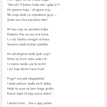
“Ne tuži! S bolom kuda ćeš i gdje bi?!
Mi pjesme tvoje, i drugova sviju
Što svoje duše na zvjezdama griju –
Sveta smo živa porodica tebi!
Mi kao rosa na samotne biljke
Padamo tiho na sva srca bona,
I u noć hladnu mnogih miliona
Snosimo tople božije svjetiljke.
Mi združujemo duše ljudi svije’!
Mrtve sa živim vežu naše niti:
I s nama vazda uza te će biti
I oni koje davno trava krije!
Prigrli ova jata blagodatna!
I kada jednom dođe smrti doba,
Naša će suza na kam tvoga groba
Kanuti toplo kô kap sunca zlatna”…
I akord zvoni… Sve u sjaju jačem