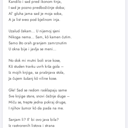
Kandilo i sad pred ikonom tinja,
I sad je pozno predbožićnje doba;
Al’ gluha jama sad je moja soba,
A ja list sveo pod bjelinom inja.
Uzalud čekam… U nijemoj sjeni
Nikoga nema… Sam, kô kamen ćutim.
Samo što orah granjem zamrznutim
U okna bije i javlja se meni…
No dok mi mutni boli srce kose,
Kô studen travku uvrh krša gola –
Iz mojih knjiga, sa prašnjava stola,
Ja čujem šušanj kô viline kose.
Gle! Sad se redom rasklapaju same
Sve knjige stare, snovi čežnje duge –
Miču se, trepte jedna pokraj druge,
I njihov šumor kô da pada na me.
Sanjam li? Il’ bi ovo java bila?
Iz rastvorenih listova i strana