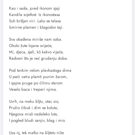
Kao i sada, pred ikonom sjaji
Kandila svjetlost. Iz ikonostasa
Suh bršljan viri. Lako se talasa
Izmirne plamen i blagoslov taji.
Sva okađena miriše nam soba.
Okolo žute lojane svijeće,
Mi, djeca, sjeli, kô kakvo vijeće,
Radosni što je već grudanju doba.
Pod tankim velom plavkastoga dima
U peći vatra plamti punim žarom,
I sjajne pruge po ćilimu starom
Veselo baca i treperi njima.
Uvrh, na meku šiljtu, otac sio,
Pružio čibuk i dim se koluta;
Njegova misô nadaleko luta,
I pogled bludi sanjiv, blag i mio.
Uza nj, tek malko na šiljtetu niže