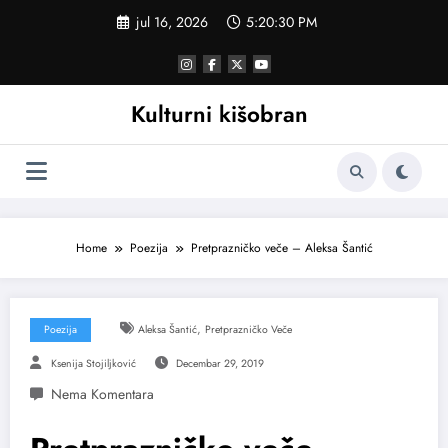
Skoči
jul 16, 2026
5:20:30 PM
na
sadržaj
Kulturni kišobran
Home
Poezija
Pretprazničko veče – Aleksa Šantić
,
Poezija
Aleksa Šantić
Pretprazničko Veče
Ksenija Stojiljković
Decembar 29, 2019