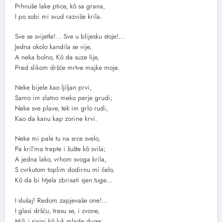
Prhnuše lake ptice, kô sa grana,
I po sobi mi svud razviše krila.
Sve se svijetle!… Sve u blijesku stoje!…
Jedna okolo kandila se vije,
A neka bolno, Kô da suze lije,
Pred slikom dršće mrtve majke moje.
Neke bijele kao ljiljan prvi,
Samo im zlatno meko perje grudi;
Neke sve plave, tek im grlo rudi,
Kao da kanu kap zorine krvi.
Neke mi pale tu na srce svelo,
Pa kril’ma trepte i šušte kô svila;
A jedna lako, vrhom svoga krila,
S cvrkutom toplim dodirnu mi čelo,
Kô da bi htjela zbrisati sjen tuge…
I slušaj! Redom zapjevaše one!…
I glasi dršću, tresu se, i zvone,
Mili i sjajni kô luk mlade duge: