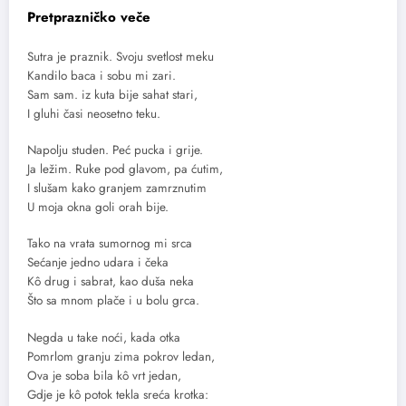
Pretprazničko veče
Sutra je praznik. Svoju svetlost meku
Kandilo baca i sobu mi zari.
Sam sam. iz kuta bije sahat stari,
I gluhi časi neosetno teku.
Napolju studen. Peć pucka i grije.
Ja ležim. Ruke pod glavom, pa ćutim,
I slušam kako granjem zamrznutim
U moja okna goli orah bije.
Tako na vrata sumornog mi srca
Sećanje jedno udara i čeka
Kô drug i sabrat, kao duša neka
Što sa mnom plače i u bolu grca.
Negda u take noći, kada otka
Pomrlom granju zima pokrov ledan,
Ova je soba bila kô vrt jedan,
Gdje je kô potok tekla sreća krotka: