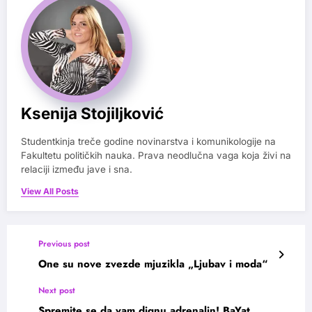
Ksenija Stojiljković
Studentkinja treče godine novinarstva i komunikologije na
Fakultetu političkih nauka. Prava neodlučna vaga koja živi na
relaciji između jave i sna.
View All Posts
Previous post
One su nove zvezde mjuzikla „Ljubav i moda“
Next post
Spremite se da vam dignu adrenalin! BaYat