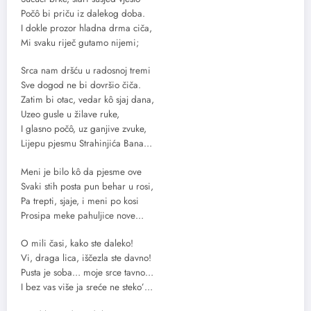
Počô bi priču iz dalekog doba.
I dokle prozor hladna drma ciča,
Mi svaku riječ gutamo nijemi;
Srca nam dršću u radosnoj tremi
Sve dogod ne bi dovršio čiča.
Zatim bi otac, vedar kô sjaj dana,
Uzeo gusle u žilave ruke,
I glasno počô, uz ganjive zvuke,
Lijepu pjesmu Strahinjića Bana…
Meni je bilo kô da pjesme ove
Svaki stih posta pun behar u rosi,
Pa trepti, sjaje, i meni po kosi
Prosipa meke pahuljice nove…
O mili časi, kako ste daleko!
Vi, draga lica, iščezla ste davno!
Pusta je soba… moje srce tavno…
I bez vas više ja sreće ne steko’…