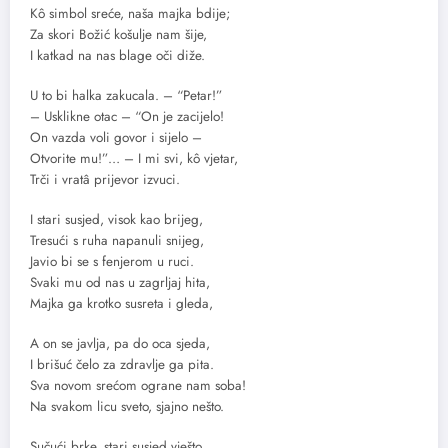
Kô simbol sreće, naša majka bdije;
Za skori Božić košulje nam šije,
I katkad na nas blage oči diže.
U to bi halka zakucala. – “Petar!”
– Usklikne otac – “On je zacijelo!
On vazda voli govor i sijelo –
Otvorite mu!”… – I mi svi, kô vjetar,
Trči i vratâ prijevor izvuci.
I stari susjed, visok kao brijeg,
Tresući s ruha napanuli snijeg,
Javio bi se s fenjerom u ruci.
Svaki mu od nas u zagrljaj hita,
Majka ga krotko susreta i gleda,
A on se javlja, pa do oca sjeda,
I brišuć čelo za zdravlje ga pita.
Sva novom srećom ograne nam soba!
Na svakom licu sveto, sjajno nešto.
Sučući brke, stari susjed vješto