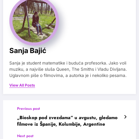
Sanja Bajić
Sanja je student matematike i buduća profesorka. Jako voli
muziku, a najviše sluša Queen, The Smiths i Vladu Divljana.
Uglavnom piše o filmovima, a autorka je i nekoliko pesama.
View All Posts
Previous post
„Bioskop pod zvezdama“ u avgustu, gledamo
filmove iz Španije, Kolumbije, Argentine
Next post