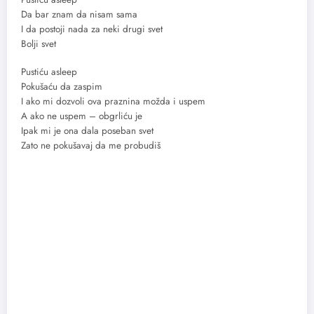
Da bar znam da nisam sama
I da postoji nada za neki drugi svet
Bolji svet
Pustiću asleep
Pokušaću da zaspim
I ako mi dozvoli ova praznina možda i uspem
A ako ne uspem – obgrliću je
Ipak mi je ona dala poseban svet
Zato ne pokušavaj da me probudiš