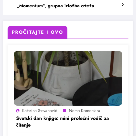
„Momentum“, grupna izložba crteža
PROČITAJTE I OVO
Katarina Stevanović
Svetski dan knjige: mini prolećni vodič za
čitanje