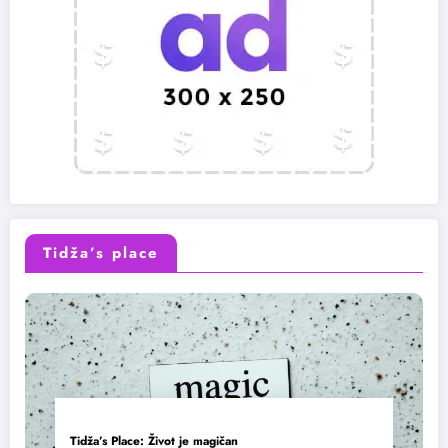
Tidža’s place
Tidža’s Place: Život je magičan