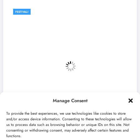
FESTIVALI
F
Manage Consent
To provide the best experiences, we use technologies like cookies to store
and/or access device information. Consenting to these technologies will allow
us to process data such as browsing behavior or unique IDs on this site. Not
consenting or withdrawing consent, may adversely affect certain features and
„Najveći mali festival u Vojvodini“ i ovog
Zu
functions.