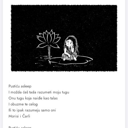
Pustiću asleep
I možda ćeš tada razumeti moju tugu
Onu tugu koja naiđe kao talas
I obuzme te celog
Ili to ipak razumeju samo oni
Morisi i Čarli
Pustiću asleep