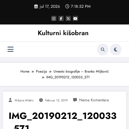
Skoči
jul 17, 2026
7:18:53 PM
na
sadržaj
Kulturni kišobran
Home
Poezija
Umesto biografije – Branko Miljković
IMG_20190212_120033_571
Miljana Miletic
Februar 12, 2019
IMG_20190212_120033
_571