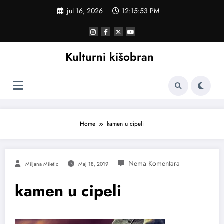
Skoči
jul 16, 2026
12:15:54 PM
na
sadržaj
Kulturni kišobran
Home
kamen u cipeli
Miljana Miletic
Maj 18, 2019
kamen u cipeli