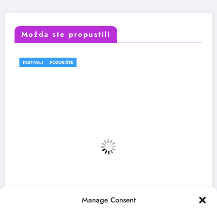
Možda ste propustili
E
FESTIVALI
Manage Consent