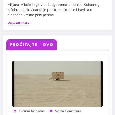
Miljana Miletić je glavna i odgovorna urednica Kulturnog
kišobrana. Novinarka je po struci, time se i bavi, a u
slobodno vreme piše pesme.
View All Posts
PROČITAJTE I OVO
Kulturni Kišobran