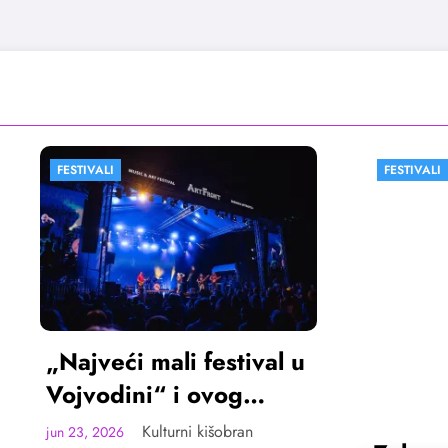
FESTIVALI
VESTI
ći mali festival u
ini“ i ovog
ta u Sremskoj
Kulturni kišobran
26