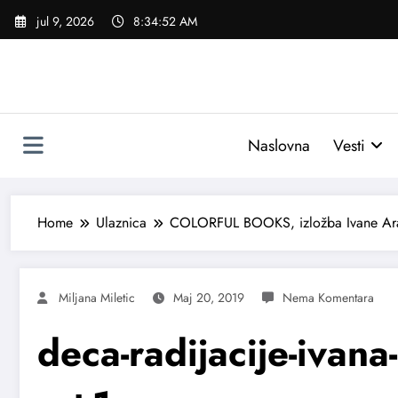
Skoči
jul 9, 2026
8:34:53 AM
na
sadržaj
Naslovna
Vesti
Home
Ulaznica
COLORFUL BOOKS, izložba Ivane Ar
Miljana Miletic
Maj 20, 2019
deca-radijacije-ivana