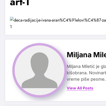
art-1
Miljana Mil
Miljana Miletić je 
kišobrana. Novinark
vreme piše pesme.
View All Posts