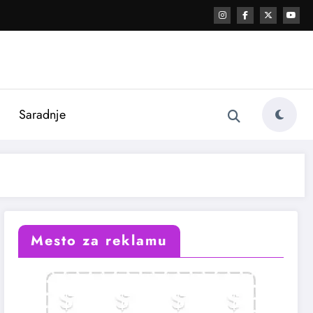
i
Saradnje
Mesto za reklamu