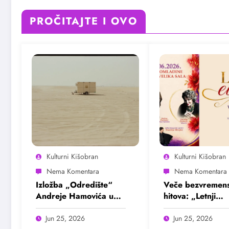
PROČITAJTE I OVO
Kulturni Kišobran
Kulturni Kišobran
Izložba „Odredište“
Veče bezvremens
Andreje Hamovića u
hitova: „Letnji
Bioskopu Balkan
evergrin“ u Dom
omladine Beogr
Jun 25, 2026
Jun 25, 2026