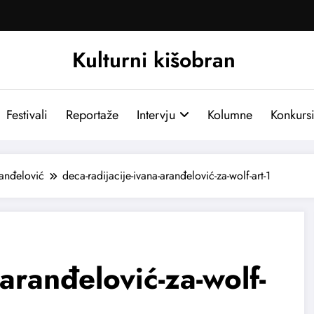
Kulturni kišobran
Festivali
Reportaže
Intervju
Kolumne
Konkurs
anđelović
deca-radijacije-ivana-aranđelović-za-wolf-art-1
-aranđelović-za-wolf-