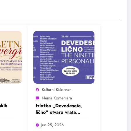
Kulturni Kišobran
kih
Izložba „Devedesete,
lično“ otvara vrata
u
intimnim pričama jedne
ada
burne decenije
Jun 25, 2026