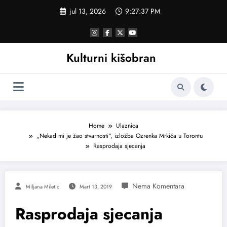
Skoči
jul 13, 2026
9:27:37 PM
na
sadržaj
Kulturni kišobran
Home
Ulaznica
„Nekad mi je žao stvarnosti“, izložba Ozrenka Mrkića u Torontu
Rasprodaja sjecanja
Miljana Miletic
Mart 13, 2019
Rasprodaja sjecanja