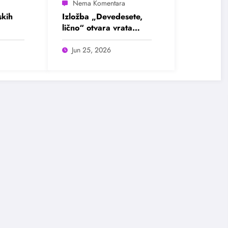
kih
Izložba „Devedesete,
lično“ otvara vrata
u
intimnim pričama jedne
ada
burne decenije
Jun 25, 2026