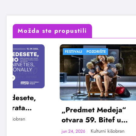
Možda ste propustili
FESTIVALI
POZORIŠTE
FESTIVALI
„Predmet Medeja“
„Najve
otvara 59. Bitef u
Vojvo
septembru
avgus
Kulturni kišobran
jun 24, 2026
jun 23, 20