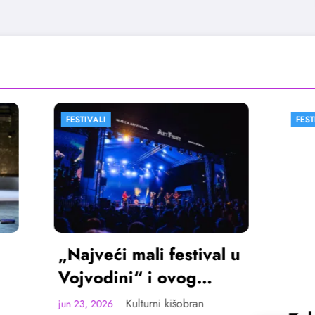
FESTIVALI
VESTI
ći mali festival u
dini“ i ovog
ta u Sremskoj
Kulturni kišobran
26