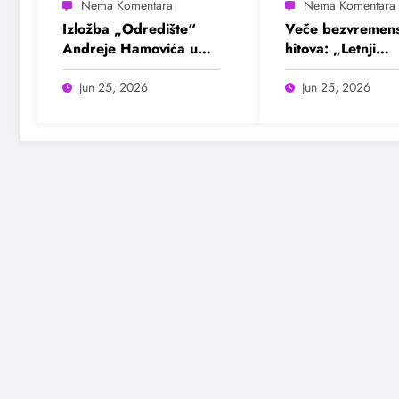
Izložba „Odredište“
Veče bezvremens
Andreje Hamovića u
hitova: „Letnji
Bioskopu Balkan
evergrin“ u Dom
omladine Beogr
Jun 25, 2026
Jun 25, 2026
25. juna