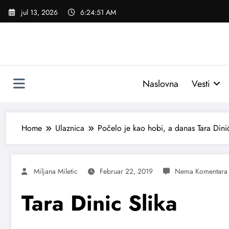
Skoči
jul 13, 2026
6:24:52 AM
na
sadržaj
Naslovna
Vesti
Home
Ulaznica
Počelo je kao hobi, a danas Tara Dinić
Miljana Miletic
Februar 22, 2019
Tara Dinic Slika