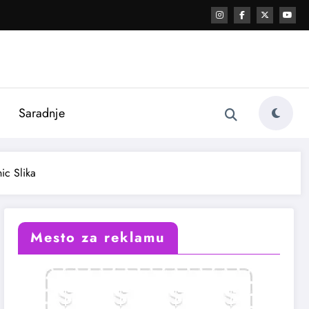
i
Saradnje
nic Slika
Mesto za reklamu