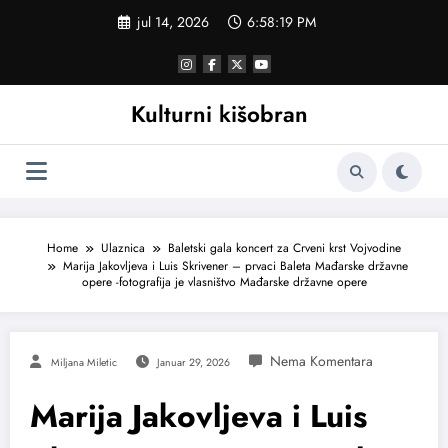
Skoči
jul 14, 2026
6:58:20 PM
na
sadržaj
Kulturni kišobran
Home
Ulaznica
Baletski gala koncert za Crveni krst Vojvodine
Marija Jakovljeva i Luis Skrivener – prvaci Baleta Mađarske državne
opere -fotografija je vlasništvo Mađarske državne opere
Miljana Miletic
Januar 29, 2026
Marija Jakovljeva i Luis