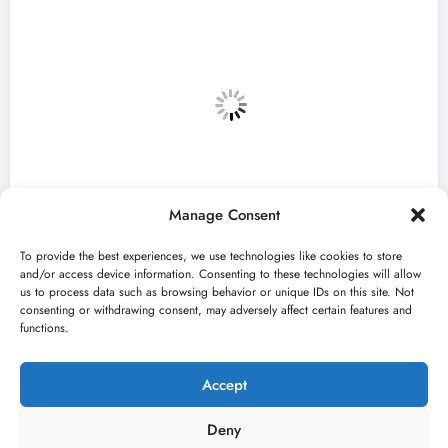
Manage Consent
To provide the best experiences, we use technologies like cookies to store
and/or access device information. Consenting to these technologies will allow
us to process data such as browsing behavior or unique IDs on this site. Not
consenting or withdrawing consent, may adversely affect certain features and
„Predmet Medeja“ otvara 59. Bitef u
functions.
septembru
jun 24, 2026
Kulturni kišobran
Accept
Deny