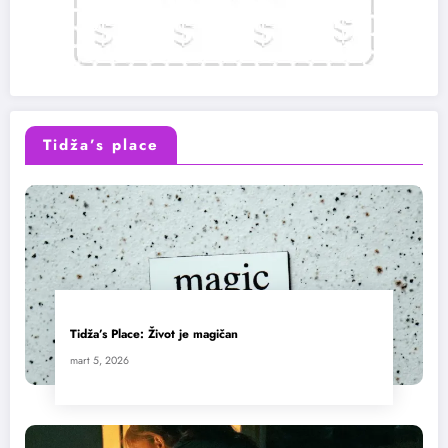
Tidža’s place
Tidža’s Place: Život je magičan
mart 5, 2026