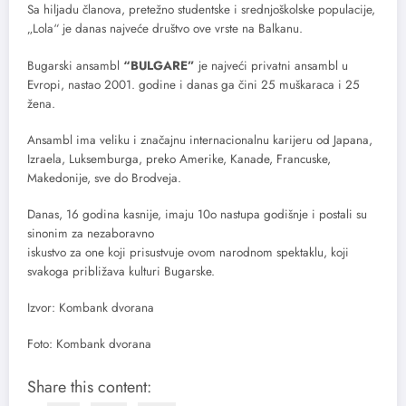
Sa hiljadu članova, pretežno studentske i srednjoškolske populacije,
„Lola“ je danas najveće društvo ove vrste na Balkanu.
Bugarski ansambl
“BULGARE”
je najveći privatni ansambl u
Evropi, nastao 2001. godine i danas ga čini 25 muškaraca i 25
žena.
Ansambl ima veliku i značajnu internacionalnu karijeru od Japana,
Izraela, Luksemburga, preko Amerike, Kanade, Francuske,
Makedonije, sve do Brodveja.
Danas, 16 godina kasnije, imaju 10o nastupa godišnje i postali su
sinonim za nezaboravno
iskustvo za one koji prisustvuje ovom narodnom spektaklu, koji
svakoga približava kulturi Bugarske.
Izvor: Kombank dvorana
Foto: Kombank dvorana
Share this content: