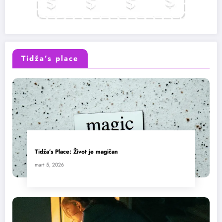
Tidža’s place
Tidža’s Place: Život je magičan
mart 5, 2026