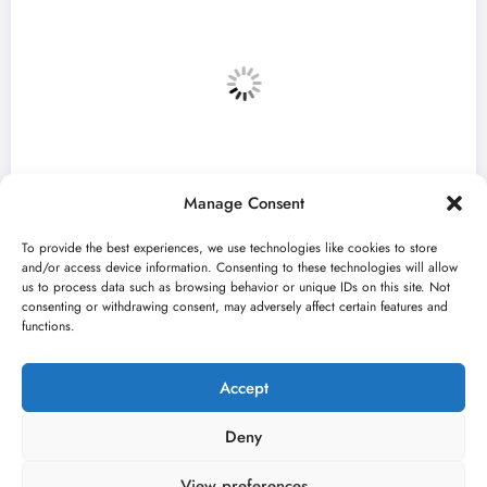
Manage Consent
To provide the best experiences, we use technologies like cookies to store
and/or access device information. Consenting to these technologies will allow
us to process data such as browsing behavior or unique IDs on this site. Not
consenting or withdrawing consent, may adversely affect certain features and
 otvara 59. Bitef u
„Najveći mali festi
functions.
avgusta u Sremskoj
jun 23, 2026
išobran
Kulturni kiš
Accept
Deny
View preferences