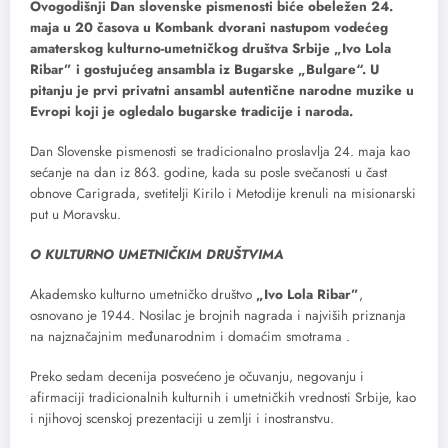
Ovogodišnji Dan slovenske pismenosti biće obeležen 24.
maja u 20 časova u Kombank dvorani nastupom vodećeg
amaterskog kulturno-umetničkog društva Srbije „Ivo Lola
Ribar” i gostujućeg ansambla iz Bugarske „Bulgare“. U
pitanju je prvi privatni ansambl autentične narodne muzike u
Evropi koji je ogledalo bugarske tradicije i naroda.
Dan Slovenske pismenosti se tradicionalno proslavlja 24. maja kao
sećanje na dan iz 863. godine, kada su posle svečanosti u čast
obnove Carigrada, svetitelji Kirilo i Metodije krenuli na misionarski
put u Moravsku.
O KULTURNO UMETNIČKIM DRUŠTVIMA
Akademsko kulturno umetničko društvo
„Ivo Lola Ribar”
,
osnovano je 1944. Nosilac je brojnih nagrada i najviših priznanja
na najznačajnim međunarodnim i domaćim smotrama .
Preko sedam decenija posvećeno je očuvanju, negovanju i
afirmaciji tradicionalnih kulturnih i umetničkih vrednosti Srbije, kao
i njihovoj scenskoj prezentaciji u zemlji i inostranstvu.