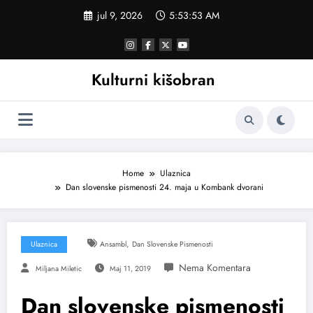
Skoči
jul 9, 2026
5:53:54 AM
na
sadržaj
Kulturni kišobran
Home
Ulaznica
Dan slovenske pismenosti 24. maja u Kombank dvorani
,
Ulaznica
Ansambl
Dan Slovenske Pismenosti
Miljana Miletic
Maj 11, 2019
Dan slovenske pismenosti