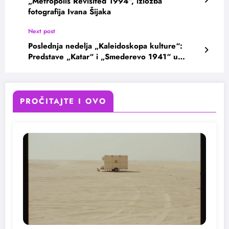
„Metropolis Revisited 1994“, izložba
fotografija Ivana Šijaka
Next post
Poslednja nedelja „Kaleidoskopa kulture“:
Predstave „Katar“ i „Smederevo 1941“ u
Srpskom narodnom pozorištu
PROČITAJTE I OVO