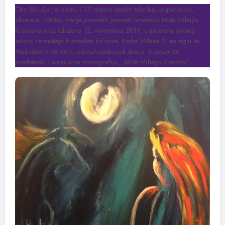
Oko 50 ulja na platnu i 17 radova ostalih tehnika, poput skica,
akvarela, crteža, manje poznatih javnosti umetnika Miše Mihajla
Kravceva biće izloženo 12. novembra 2019. u prostoru bivšeg
salona nameštaja Eurosalon Exlusive, Kralja Milana 2, na uglu sa
Andrićevim vencem, odmah nadomak dvora. Kravcev će
predstaviti i svoju prvu monografiju, „Miša Mihajlo Kravcev“.