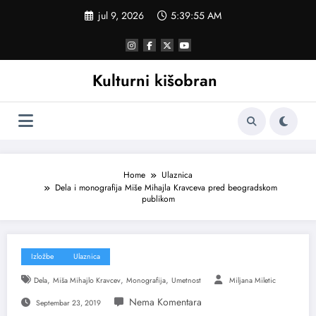
Skoči
jul 9, 2026
5:39:56 AM
na
sadržaj
Kulturni kišobran
Home
Ulaznica
Dela i monografija Miše Mihajla Kravceva pred beogradskom
publikom
Izložbe
Ulaznica
,
,
,
Dela
Miša Mihajlo Kravcev
Monografija
Umetnost
Miljana Miletic
Septembar 23, 2019