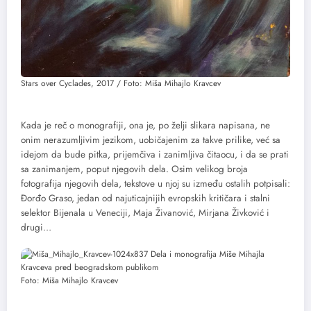
Stars over Cyclades, 2017 / Foto: Miša Mihajlo Kravcev
Kada je reč o monografiji, ona je, po želji slikara napisana, ne
onim nerazumljivim jezikom, uobičajenim za takve prilike, već sa
idejom da bude pitka, prijemčiva i zanimljiva čitaocu, i da se prati
sa zanimanjem, poput njegovih dela. Osim velikog broja
fotografija njegovih dela, tekstove u njoj su između ostalih potpisali:
Đorđo Graso, jedan od najuticajnijih evropskih kritičara i stalni
selektor Bijenala u Veneciji, Maja Živanović, Mirjana Živković i
drugi…
Foto: Miša Mihajlo Kravcev