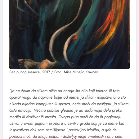
San punog meseca, 2017 / Foto: Miša Mihajlo Kravcev
“Ja ne želim da slikam ništa od onoga što bilo koji telefon ili foto
aparat mogu da naprave bolje od mene, ja slikam isključivo ono što
nikada nijedan kompjuter ili sprava, neće moći da postignu. Ja slikam
čistu emociju. Većina publike gledala je do sada moja dela preko
medija ili društvenih mreža. Ovoga puta moći će da ih pogledaju
uživo, u ovom sjajnom prostoru u centru grada koji je za mene bio
inspirativan dok sam osmišljavao i postavljao izložbu, a gde će
postioci moći da imaju potpuni doživljaj moje umetnosti i onu petu