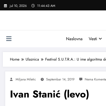
Skoči
jul 10, 2026
11:44:44 AM
na
sadržaj
Naslovna
Vesti
Home
Ulaznica
Festival S.U.T.R.A.: U ime algoritma 
Miljana Miletic
Septembar 14, 2019
Ivan Stanić (levo)