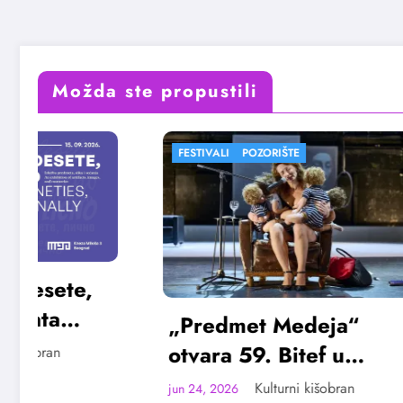
Možda ste propustili
FESTIVALI
POZORIŠTE
FESTIVALI
„Predmet Medeja“
„Najve
otvara 59. Bitef u
Vojvod
septembru
avgus
Kulturni kišobran
jun 24, 2026
jun 23, 20