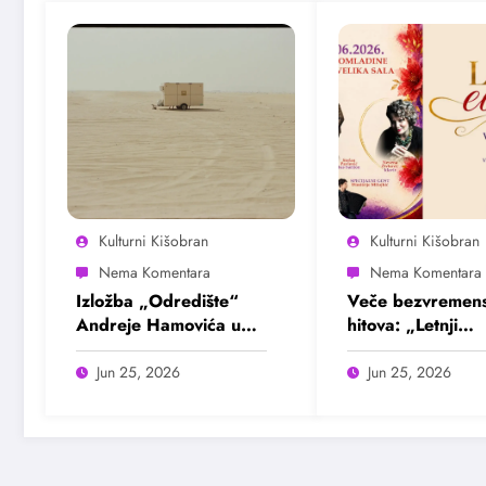
Kulturni Kišobran
Kulturni Kišobran
Izložba „Odredište“
Veče bezvremens
Andreje Hamovića u
hitova: „Letnji
Bioskopu Balkan
evergrin“ u Dom
omladine Beogr
Jun 25, 2026
Jun 25, 2026
25. juna