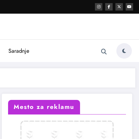
i
Saradnje
Mesto za reklamu