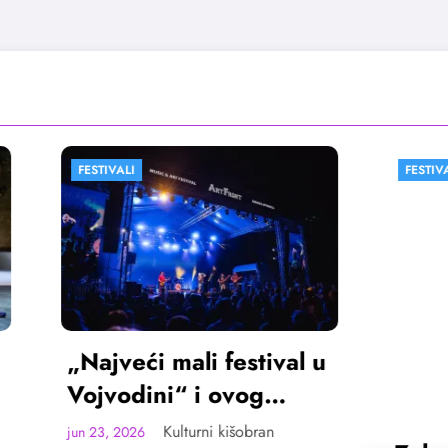
FESTIVALI
VESTI
ći mali festival u
ini“ i ovog
ta u Sremskoj
Kulturni kišobran
26