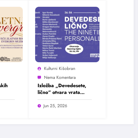
Kulturni Kišobran
kih
Izložba „Devedesete,
lično“ otvara vrata
u
intimnim pričama jedne
ada
burne decenije
Jun 25, 2026