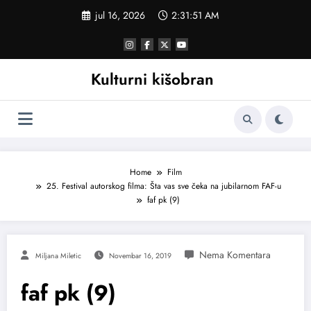
Skoči
jul 16, 2026
2:31:51 AM
na
sadržaj
Kulturni kišobran
Home
Film
25. Festival autorskog filma: Šta vas sve čeka na jubilarnom FAF-u
faf pk (9)
Miljana Miletic
Novembar 16, 2019
faf pk (9)