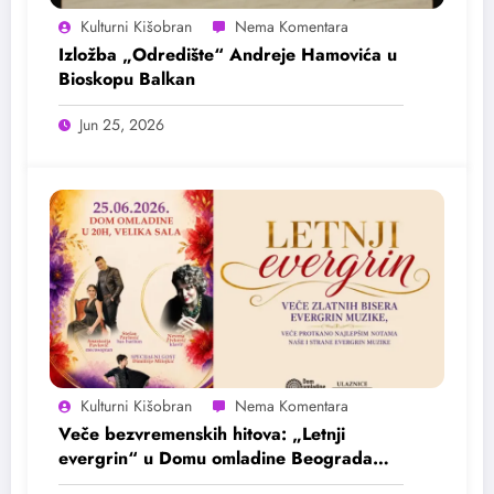
Kulturni Kišobran
Izložba „Odredište“ Andreje Hamovića u
Bioskopu Balkan
Jun 25, 2026
Kulturni Kišobran
Veče bezvremenskih hitova: „Letnji
evergrin“ u Domu omladine Beograda
25. juna