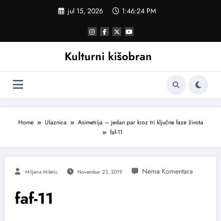
Skoči
jul 15, 2026
1:46:25 PM
na
sadržaj
Kulturni kišobran
Home
Ulaznica
Asimetrija – jedan par kroz tri ključne faze života
faf-11
Miljana Miletic
Novembar 23, 2019
faf-11