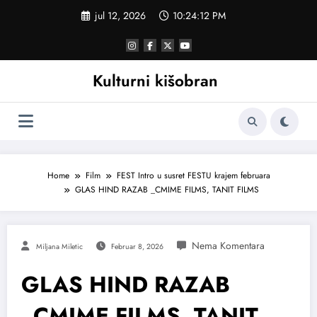
Skoči
jul 12, 2026
10:24:13 PM
na
sadržaj
Kulturni kišobran
Home
Film
FEST Intro u susret FESTU krajem februara
GLAS HIND RAZAB _CMIME FILMS, TANIT FILMS
Miljana Miletic
Februar 8, 2026
GLAS HIND RAZAB
_CMIME FILMS, TANIT