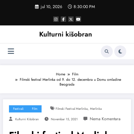
Skoči
jul 10, 2026
8:30:01 PM
na
sadržaj
Kulturni kišobran
Home
Film
Filmski festival Merlinka od 9. do 12. decembra u Domu omladine
Beograda
,
Festivali
Film
Filmski Festival Merlinka
Merlinka
Kulturni Kišobran
Novembar 15, 2021