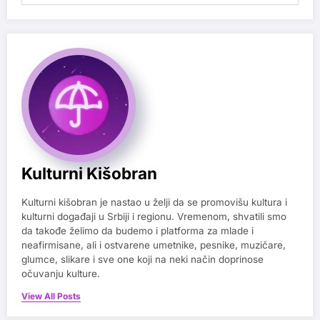
Kulturni Kišobran
Kulturni kišobran je nastao u želji da se promovišu kultura i
kulturni događaji u Srbiji i regionu. Vremenom, shvatili smo
da takođe želimo da budemo i platforma za mlade i
neafirmisane, ali i ostvarene umetnike, pesnike, muzičare,
glumce, slikare i sve one koji na neki način doprinose
očuvanju kulture.
View All Posts