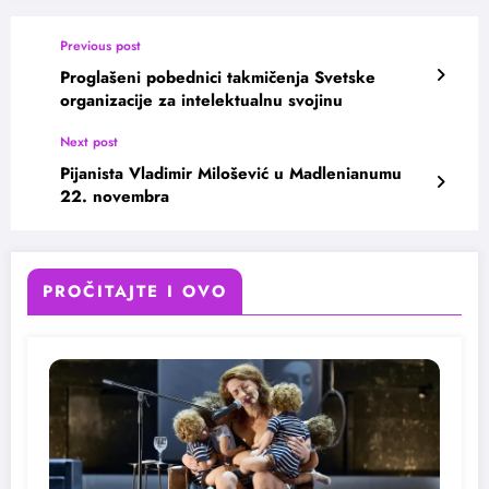
Previous post
Proglašeni pobednici takmičenja Svetske
organizacije za intelektualnu svojinu
Next post
Pijanista Vladimir Milošević u Madlenianumu
22. novembra
PROČITAJTE I OVO