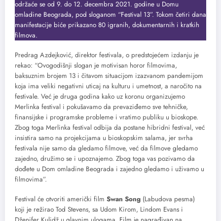
održaće se od 9. do 12. decembra 2021. godine u Domu
omladine Beograda, pod sloganom “Festival 13”. Tokom četiri dana
manifestacije biće prikazano 80 igranih, dokumentarnih i kratkih
filmova.
Predrag Azdejković, direktor festivala, o predstojećem izdanju je
rekao: “Ovogodišnji slogan je motivisan horor filmovima,
baksuznim brojem 13 i čitavom situacijom izazvanom pandemijom
koja ima veliki negativni uticaj na kulturu i umetnost, a naročito na
festivale. Već je druga godina kako uz koronu organizujemo
Merlinka festival i pokušavamo da prevaziđemo sve tehničke,
finansijske i programske probleme i vratimo publiku u bioskope.
Zbog toga Merlinka festival odbija da postane hibridni festival, već
insistira samo na projekcijama u bioskopskim salama, jer svrha
festivala nije samo da gledamo filmove, već da filmove gledamo
zajedno, družimo se i upoznajemo. Zbog toga vas pozivamo da
dođete u Dom omladine Beograda i zajedno gledamo i uživamo u
filmovima”.
Festival će otvoriti američki film
Swan Song
(Labudova pesma)
koji je režirao Tod Stevens, sa Udom Kirom, Lindom Evans i
Dženifer Kulidž u glavnim ulogama. Film je nagrađivan na