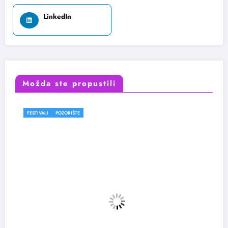
LinkedIn
Možda ste propustili
FESTIVALI