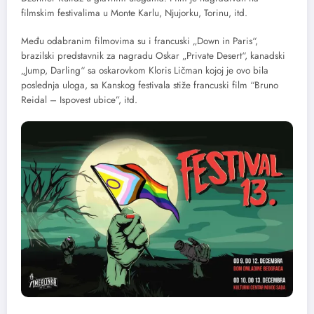
filmskim festivalima u Monte Karlu, Njujorku, Torinu, itd.
Među odabranim filmovima su i francuski „Down in Paris“,
brazilski predstavnik za nagradu Oskar „Private Desert“, kanadski
„Jump, Darling“ sa oskarovkom Kloris Ličman kojoj je ovo bila
poslednja uloga, sa Kanskog festivala stiže francuski film “Bruno
Reidal – Ispovest ubice”, itd.