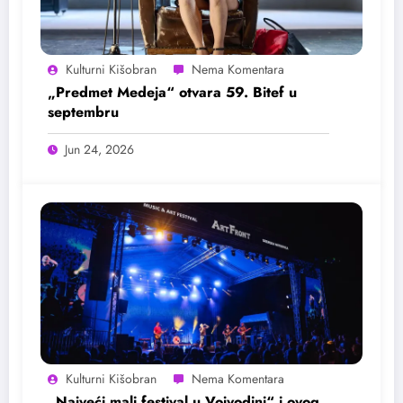
Kulturni Kišobran
„Predmet Medeja“ otvara 59. Bitef u
septembru
Jun 24, 2026
Kulturni Kišobran
„Najveći mali festival u Vojvodini“ i ovog